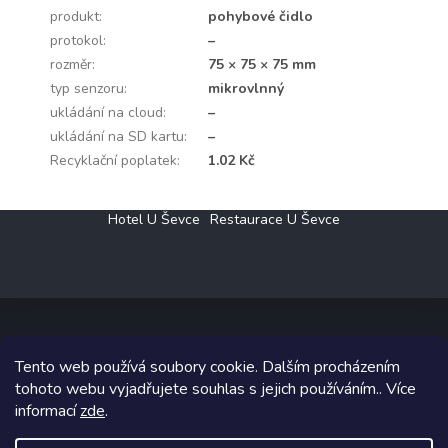
produkt
:
pohybové čidlo
protokol
:
–
rozměr
:
75 × 75 × 75 mm
typ senzoru
:
mikrovlnný
ukládání na cloud
:
–
ukládání na SD kartu
:
–
Recyklační poplatek
:
1.02 Kč
Z
Hotel U Ševce
Restaurace U Ševce
á
p
a
t
í
Tento web používá soubory cookie. Dalším procházením
Copyright 2026
Elektro Klesný s.r.o.
. Všechna práva vyhrazena.
tohoto webu vyjadřujete souhlas s jejich používáním.. Více
informací
zde
.
Grafický návrh vytvořil a na Shoptet implementoval
Tomáš Hlad
&
Shoptetak.cz
.