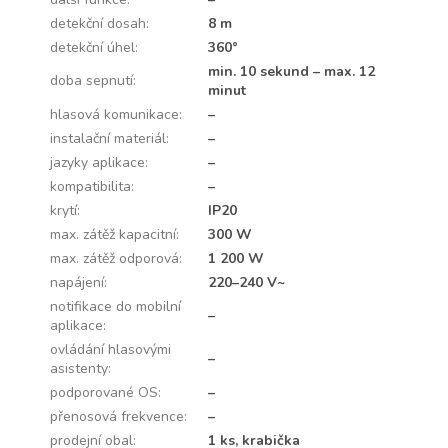
detekční dosah
:
8 m
detekční úhel
:
360°
min. 10 sekund – max. 12
doba sepnutí
:
minut
hlasová komunikace
:
–
instalační materiál
:
–
jazyky aplikace
:
–
kompatibilita
:
–
krytí
:
IP20
max. zátěž kapacitní
:
300 W
max. zátěž odporová
:
1 200 W
napájení
:
220–240 V~
notifikace do mobilní
–
aplikace
:
ovládání hlasovými
–
asistenty
:
podporované OS
:
–
přenosová frekvence
:
–
prodejní obal
:
1 ks, krabička