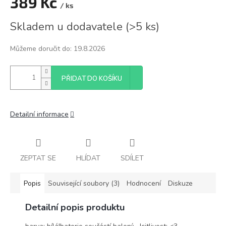
389 Kč
/ ks
Měrná
Skladem u dodavatele
(
>5 ks
)
cena:
Můžeme doručit do:
19.8.2026
PŘIDAT DO KOŠÍKU
Detailní informace
ZEPTAT SE
HLÍDAT
SDÍLET
Popis
Související soubory (3)
Hodnocení
Diskuze
Detailní popis produktu