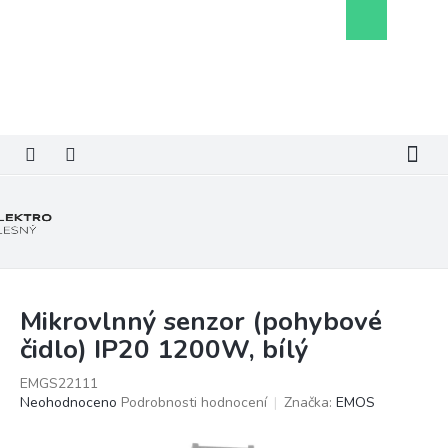
Přejít
Nákupní
na
košík
obsah
Mikrovlnný senzor (pohybové
čidlo) IP20 1200W, bílý
EMGS22111
Průměrné
Neohodnoceno
Podrobnosti hodnocení
Značka:
EMOS
hodnocení
produktu