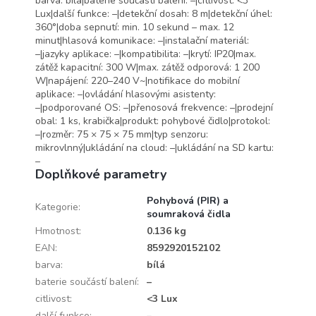
barva: bílá|baterie součástí balení: –|citlivost: <3
Lux|další funkce: –|detekční dosah: 8 m|detekční úhel:
360°|doba sepnutí: min. 10 sekund – max. 12
minut|hlasová komunikace: –|instalační materiál:
–|jazyky aplikace: –|kompatibilita: –|krytí: IP20|max.
zátěž kapacitní: 300 W|max. zátěž odporová: 1 200
W|napájení: 220–240 V~|notifikace do mobilní
aplikace: –|ovládání hlasovými asistenty:
–|podporované OS: –|přenosová frekvence: –|prodejní
obal: 1 ks, krabička|produkt: pohybové čidlo|protokol:
–|rozměr: 75 × 75 × 75 mm|typ senzoru:
mikrovlnný|ukládání na cloud: –|ukládání na SD kartu:
–
Doplňkové parametry
Pohybová (PIR) a
Kategorie
:
soumraková čidla
Hmotnost
:
0.136 kg
EAN
:
8592920152102
barva
:
bílá
baterie součástí balení
:
–
citlivost
:
<3 Lux
další funkce
:
–