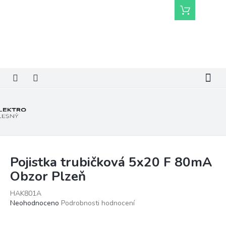
Přejít
Nákupní
na
košík
obsah
Pojistka trubičková 5x20 F 80mA
Obzor Plzeň
HAK801A
Průměrné
Neohodnoceno
Podrobnosti hodnocení
hodnocení
produktu