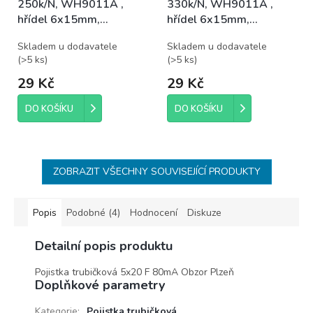
250k/N, WH9011A ,
330k/N, WH9011A ,
hřídel 6x15mm,
hřídel 6x15mm,
potenciometr otočný
potenciometr otočný
Skladem u dodavatele
Skladem u dodavatele
(
>5 ks
)
(
>5 ks
)
29 Kč
29 Kč
DO KOŠÍKU
DO KOŠÍKU
ZOBRAZIT VŠECHNY SOUVISEJÍCÍ PRODUKTY
Popis
Podobné (4)
Hodnocení
Diskuze
Detailní popis produktu
Pojistka trubičková 5x20 F 80mA Obzor Plzeň
Doplňkové parametry
Kategorie
:
Pojistka trubičková