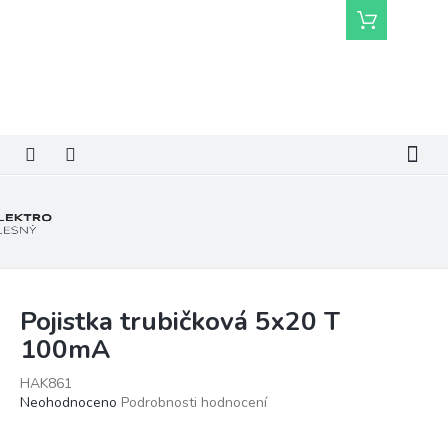
Přejít
Nákupní
na
košík
obsah
Pojistka trubičková 5x20 T
100mA
HAK861
Průměrné
Neohodnoceno
Podrobnosti hodnocení
hodnocení
produktu