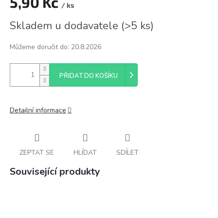
5,90 Kč
/ ks
Měrná
Skladem u dodavatele
(
>5 ks
)
cena:
Můžeme doručit do:
20.8.2026
PŘIDAT DO KOŠÍKU
Detailní informace
ZEPTAT SE
HLÍDAT
SDÍLET
Související produkty