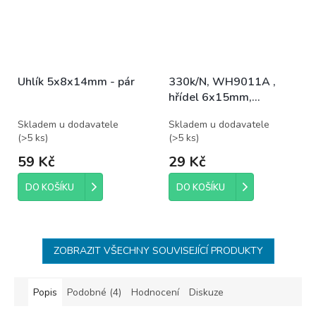
Uhlík 5x8x14mm - pár
330k/N, WH9011A ,
hřídel 6x15mm,
potenciometr otočný
Skladem u dodavatele
Skladem u dodavatele
(
>5 ks
)
(
>5 ks
)
59 Kč
29 Kč
DO KOŠÍKU
DO KOŠÍKU
ZOBRAZIT VŠECHNY SOUVISEJÍCÍ PRODUKTY
Popis
Podobné (4)
Hodnocení
Diskuze