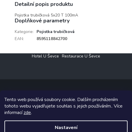
Detailní popis produktu
Pojistka trubičková 5x20 T 100mA
Doplňkové parametry
Kategorie
:
Pojistka trubičková
EAN
:
8595118842700
Z
Hotel U Ševce
Restaurace U Ševce
á
p
a
t
í
Tento web používá soubory cookie. Dalším procházením
Copyright 2026
Elektro Klesný s.r.o.
. Všechna práva vyhrazena.
tohoto webu vyjadřujete souhlas s jejich používáním.. Více
informací
zde
.
Grafický návrh vytvořil a na Shoptet implementoval
Tomáš Hlad
&
Shoptetak.cz
.
Nastavení