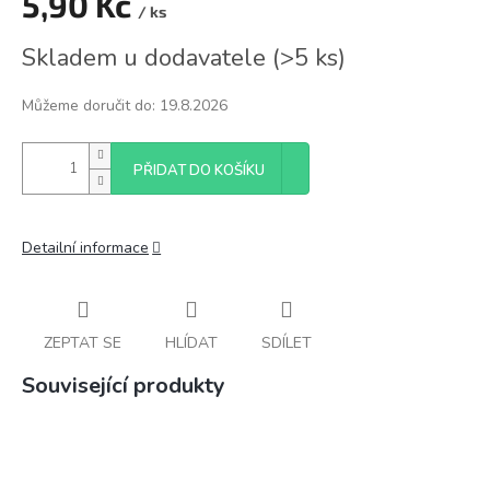
5,90 Kč
/ ks
Měrná
Skladem u dodavatele
(
>5 ks
)
cena:
Můžeme doručit do:
19.8.2026
PŘIDAT DO KOŠÍKU
Detailní informace
ZEPTAT SE
HLÍDAT
SDÍLET
Související produkty