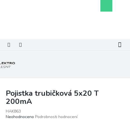
Přejít
Nákupní
na
košík
obsah
Pojistka trubičková 5x20 T
200mA
HAK863
Průměrné
Neohodnoceno
Podrobnosti hodnocení
hodnocení
produktu