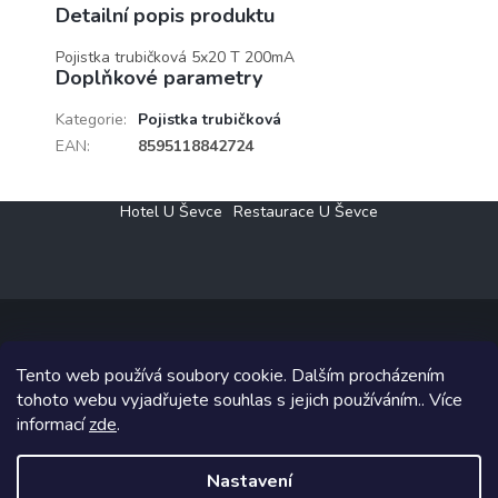
Detailní popis produktu
Pojistka trubičková 5x20 T 200mA
Doplňkové parametry
Kategorie
:
Pojistka trubičková
EAN
:
8595118842724
Z
Hotel U Ševce
Restaurace U Ševce
á
p
a
t
í
Tento web používá soubory cookie. Dalším procházením
Copyright 2026
Elektro Klesný s.r.o.
. Všechna práva vyhrazena.
tohoto webu vyjadřujete souhlas s jejich používáním.. Více
informací
zde
.
Grafický návrh vytvořil a na Shoptet implementoval
Tomáš Hlad
&
Shoptetak.cz
.
Nastavení