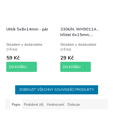
Uhlík 5x8x14mm - pár
330k/N, WH9011A ,
hřídel 6x15mm,
potenciometr otočný
Skladem u dodavatele
Skladem u dodavatele
(
>5 ks
)
(
>5 ks
)
59 Kč
29 Kč
DO KOŠÍKU
DO KOŠÍKU
ZOBRAZIT VŠECHNY SOUVISEJÍCÍ PRODUKTY
Popis
Podobné (4)
Hodnocení
Diskuze