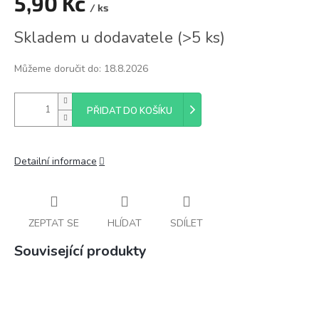
5,90 Kč
/ ks
Měrná
Skladem u dodavatele
(
>5 ks
)
cena:
Můžeme doručit do:
18.8.2026
PŘIDAT DO KOŠÍKU
Detailní informace
ZEPTAT SE
HLÍDAT
SDÍLET
Související produkty