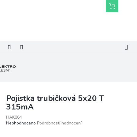
Přejít
Nákupní
na
košík
obsah
Pojistka trubičková 5x20 T
315mA
HAK864
Průměrné
Neohodnoceno
Podrobnosti hodnocení
hodnocení
produktu