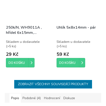
250k/N, WH9011A ,
Uhlík 5x8x14mm - pár
hřídel 6x15mm,
potenciometr otočný
Skladem u dodavatele
Skladem u dodavatele
(
>5 ks
)
(
>5 ks
)
29 Kč
59 Kč
DO KOŠÍKU
DO KOŠÍKU
ZOBRAZIT VŠECHNY SOUVISEJÍCÍ PRODUKTY
Popis
Podobné (4)
Hodnocení
Diskuze