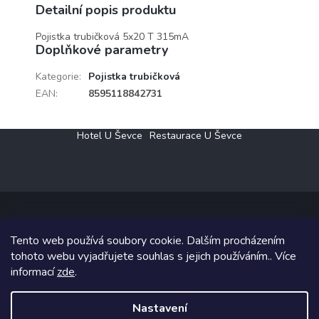
Detailní popis produktu
Pojistka trubičková 5x20 T 315mA
Doplňkové parametry
Kategorie
:
Pojistka trubičková
EAN
:
8595118842731
Z
Hotel U Ševce
Restaurace U Ševce
á
p
a
t
í
Tento web používá soubory cookie. Dalším procházením
Copyright 2026
Elektro Klesný s.r.o.
. Všechna práva vyhrazena.
tohoto webu vyjadřujete souhlas s jejich používáním.. Více
informací
zde
.
Grafický návrh vytvořil a na Shoptet implementoval
Tomáš Hlad
&
Shoptetak.cz
.
Nastavení