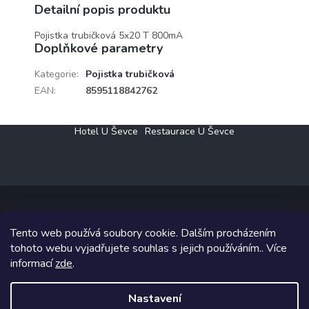
Detailní popis produktu
Pojistka trubičková 5x20 T 800mA
Doplňkové parametry
Kategorie
:
Pojistka trubičková
EAN
:
8595118842762
Z
Hotel U Ševce
Restaurace U Ševce
á
p
a
t
í
Tento web používá soubory cookie. Dalším procházením
Copyright 2026
Elektro Klesný s.r.o.
. Všechna práva vyhrazena.
tohoto webu vyjadřujete souhlas s jejich používáním.. Více
informací
zde
.
Grafický návrh vytvořil a na Shoptet implementoval
Tomáš Hlad
&
Shoptetak.cz
.
Nastavení