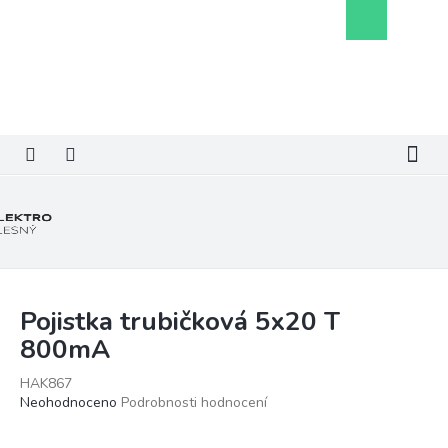
Přejít
Nákupní
na
košík
obsah
Pojistka trubičková 5x20 T
800mA
HAK867
Průměrné
Neohodnoceno
Podrobnosti hodnocení
hodnocení
produktu