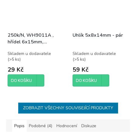
250k/N, WH9011A ,
Uhlík 5x8x14mm - pár
hřídel 6x15mm,
potenciometr otočný
Skladem u dodavatele
Skladem u dodavatele
(
>5 ks
)
(
>5 ks
)
29 Kč
59 Kč
DO KOŠÍKU
DO KOŠÍKU
ZOBRAZIT VŠECHNY SOUVISEJÍCÍ PRODUKTY
Popis
Podobné (4)
Hodnocení
Diskuze