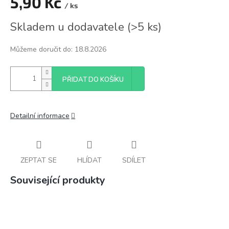
5,90 Kč
/ ks
Měrná
Skladem u dodavatele
(
>5 ks
)
cena:
Můžeme doručit do:
18.8.2026
PŘIDAT DO KOŠÍKU
Detailní informace
ZEPTAT SE
HLÍDAT
SDÍLET
Související produkty