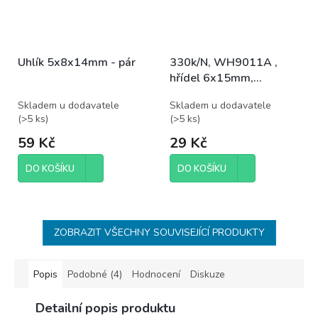
Uhlík 5x8x14mm - pár
330k/N, WH9011A ,
hřídel 6x15mm,
potenciometr otočný
Skladem u dodavatele
Skladem u dodavatele
(
>5 ks
)
(
>5 ks
)
59 Kč
29 Kč
DO KOŠÍKU
DO KOŠÍKU
ZOBRAZIT VŠECHNY SOUVISEJÍCÍ PRODUKTY
Popis
Podobné (4)
Hodnocení
Diskuze
Detailní popis produktu