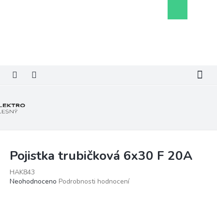
Přejít
Nákupní
na
košík
obsah
Pojistka trubičková 6x30 F 20A
HAK843
Průměrné
Neohodnoceno
Podrobnosti hodnocení
hodnocení
produktu
je