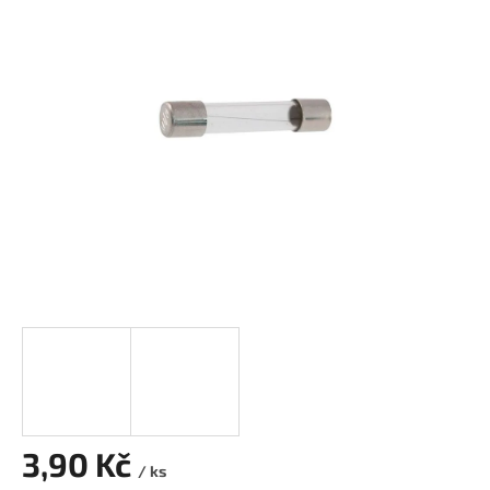
0,0
z
5
hvězdiček.
3,90 Kč
/ ks