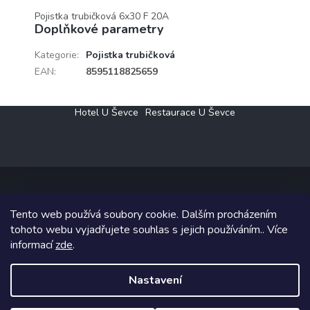
Pojistka trubičková 6x30 F 20A
Doplňkové parametry
Kategorie
:
Pojistka trubičková
EAN
:
8595118825659
Z
Hotel U Ševce
Restaurace U Ševce
á
p
a
t
í
Tento web používá soubory cookie. Dalším procházením
Copyright 2026
Elektro Klesný s.r.o.
. Všechna práva vyhrazena.
tohoto webu vyjadřujete souhlas s jejich používáním.. Více
informací
zde
.
Grafický návrh vytvořil a na Shoptet implementoval
Tomáš Hlad
&
Shoptetak.cz
.
Nastavení
Vytvořil Shoptet