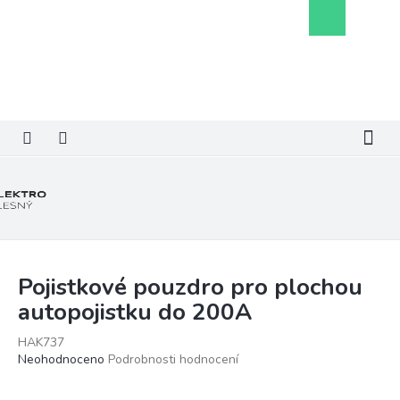
Přejít
Nákupní
na
košík
obsah
Pojistkové pouzdro pro plochou
autopojistku do 200A
HAK737
Průměrné
Neohodnoceno
Podrobnosti hodnocení
hodnocení
produktu