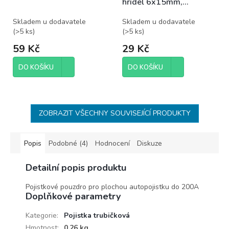
hřídel 6x15mm,
potenciometr otočný
Skladem u dodavatele
Skladem u dodavatele
(
>5 ks
)
(
>5 ks
)
59 Kč
29 Kč
DO KOŠÍKU
DO KOŠÍKU
ZOBRAZIT VŠECHNY SOUVISEJÍCÍ PRODUKTY
Popis
Podobné (4)
Hodnocení
Diskuze
Detailní popis produktu
Pojistkové pouzdro pro plochou autopojistku do 200A
Doplňkové parametry
Kategorie
:
Pojistka trubičková
Hmotnost
:
0.26 kg