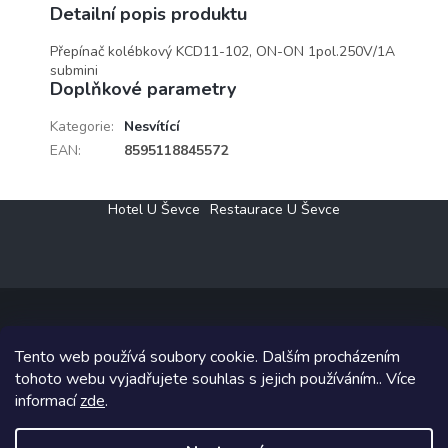
Detailní popis produktu
Přepínač kolébkový KCD11-102, ON-ON 1pol.250V/1A
submini
Doplňkové parametry
Kategorie
:
Nesvítící
EAN
:
8595118845572
Z
Hotel U Ševce
Restaurace U Ševce
á
p
a
t
í
Tento web používá soubory cookie. Dalším procházením
Copyright 2026
Elektro Klesný s.r.o.
. Všechna práva vyhrazena.
tohoto webu vyjadřujete souhlas s jejich používáním.. Více
informací
zde
.
Grafický návrh vytvořil a na Shoptet implementoval
Tomáš Hlad
&
Shoptetak.cz
.