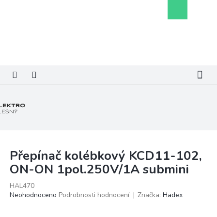
Přejít
Nákupní
na
košík
obsah
Přepínač kolébkový KCD11-102,
ON-ON 1pol.250V/1A submini
HAL470
Průměrné
Neohodnoceno
Podrobnosti hodnocení
Značka:
Hadex
hodnocení
produktu