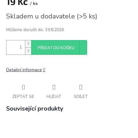
19 Kč
/ ks
Měrná
Skladem u dodavatele
(
>5 ks
)
cena:
Můžeme doručit do:
19.8.2026
PŘIDAT DO KOŠÍKU
Detailní informace
ZEPTAT SE
HLÍDAT
SDÍLET
Související produkty