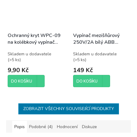
Ochranný kryt WPC-09
Vypínač mezišňůrový
na kolébkový vypínač
250V/2A bílý ABB
velký
3251-01915
Skladem u dodavatele
Skladem u dodavatele
(
>5 ks
)
(
>5 ks
)
9,90 Kč
149 Kč
DO KOŠÍKU
DO KOŠÍKU
ZOBRAZIT VŠECHNY SOUVISEJÍCÍ PRODUKTY
Popis
Podobné (4)
Hodnocení
Diskuze