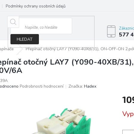
Podmínky ochrany osobních údajů
Jak správně vybrat osvětlení do d
Zákazni
577 4
HLEDAT
spínače
Přepínač otočný LAY7 (Y090-40XB/31), ON-OFF-ON 2.pó
epínač otočný LAY7 (Y090-40XB/31)
0V/6A
39A
ěrné
odnoceno
Podrobnosti hodnocení
Značka:
Hadex
ocení
10
ktu
Měrn
Vyp
cena:
iček.