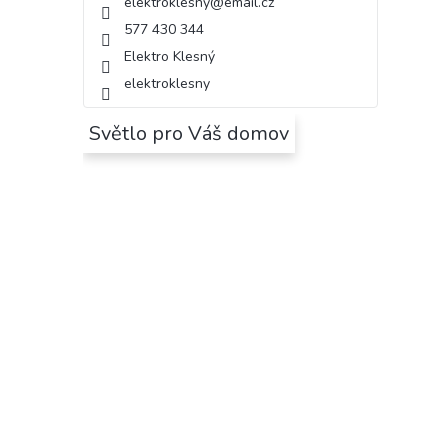
elektroklesny
@
email.cz
577 430 344
Elektro Klesný
elektroklesny
Světlo pro Váš domov