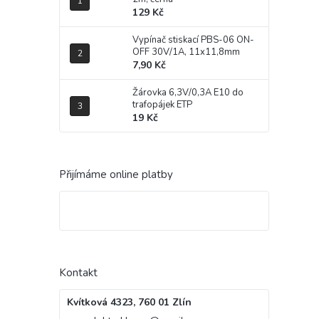
129 Kč
Vypínač stiskací PBS-06 ON-
OFF 30V/1A, 11x11,8mm
7,90 Kč
Žárovka 6,3V/0,3A E10 do
trafopájek ETP
19 Kč
Přijímáme online platby
Kontakt
Kvítková 4323, 760 01 Zlín