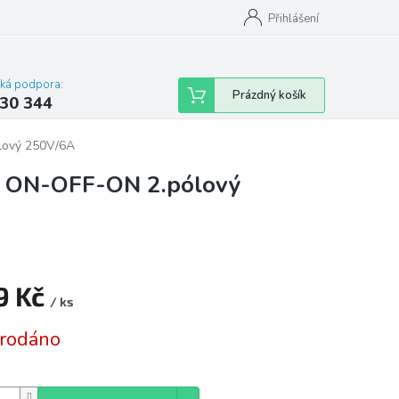
omu nebo bytu
Přihlášení
cká podpora:
Nákupní
Prázdný košík
30 344
košík
lový 250V/6A
, ON-OFF-ON 2.pólový
9 Kč
/ ks
á
rodáno