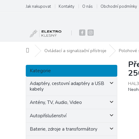
Přejít
Jak nakupovat
Kontakty
O nás
Obchodní podmínky
na
obsah
Domů
Ovládací a signalizační přístroje
Polohové 
Př
P
Přeskočit
o
Kategorie
25
kategorie
s
t
Adaptéry, cestovní adaptéry a USB
HAL3
kabely
Prům
Neoh
r
hodn
a
produ
Antény, TV, Audio, Video
n
je
n
0,0
Autopříslušenství
í
z
p
5
Baterie, zdroje a transformátory
hvězd
a
n