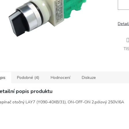
Detail
TI
pis
Podobné (4)
Hodnocení
Diskuze
etailní popis produktu
epínač otočný LAY7 (Y090-40XB/31), ON-OFF-ON 2.pólový 250V/6A