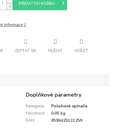
PŘIDAT DO KOŠÍKU
ní informace
SK
ZEPTAT SE
HLÍDAT
SDÍLET
Doplňkové parametry
Kategorie
:
Polohové spínače
Hmotnost
:
0.05 kg
EAN
:
8596425131259