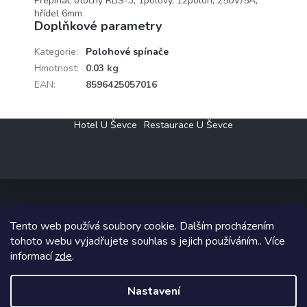
Přepínač otočný RBS-3, 1pólový, 12poloh, 250V/5A,
hřídel 6mm
Doplňkové parametry
Kategorie
:
Polohové spínače
Hmotnost
:
0.03 kg
EAN
:
8596425057016
Z
Hotel U Ševce
Restaurace U Ševce
á
p
a
t
í
Tento web používá soubory cookie. Dalším procházením
Copyright 2026
Elektro Klesný s.r.o.
. Všechna práva vyhrazena.
tohoto webu vyjadřujete souhlas s jejich používáním.. Více
informací
zde
.
Grafický návrh vytvořil a na Shoptet implementoval
Tomáš Hlad
&
Shoptetak.cz
.
Nastavení