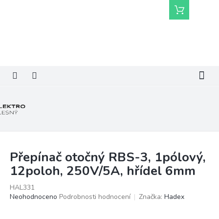
Přejít
Nákupní
na
košík
obsah
Přepínač otočný RBS-3, 1pólový,
12poloh, 250V/5A, hřídel 6mm
HAL331
Průměrné
Neohodnoceno
Podrobnosti hodnocení
Značka:
Hadex
hodnocení
produktu