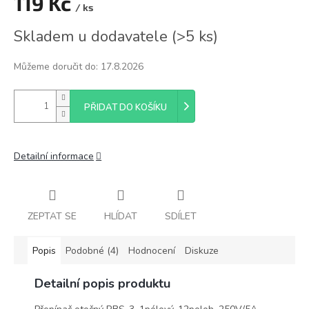
119 Kč
/ ks
Měrná
Skladem u dodavatele
(
>5 ks
)
cena:
Můžeme doručit do:
17.8.2026
PŘIDAT DO KOŠÍKU
Detailní informace
ZEPTAT SE
HLÍDAT
SDÍLET
Popis
Podobné (4)
Hodnocení
Diskuze
Detailní popis produktu