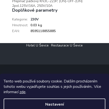
Přepínač páčkový KN3C-223P, (ON)-OFF-(ON)
2pol.125V/16A, 250V/10A
Doplňkové parametry
Kategorie
:
230V
Hmotnost
:
0.03 kg
EAN
:
8595118855885
Z
Hotel U Ševce
Restaurace U Ševce
á
p
a
t
í
Tento web používá soubory cookie. Dalším procházením
Copyright 2026
Elektro Klesný s.r.o.
. Všechna práva vyhrazena.
tohoto webu vyjadřujete souhlas s jejich používáním.. Více
informací
zde
.
Grafický návrh vytvořil a na Shoptet implementoval
Tomáš Hlad
&
Shoptetak.cz
.
Nastavení