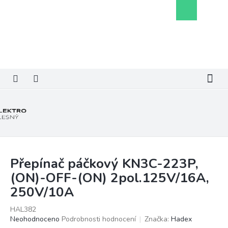
Přejít
Nákupní
na
košík
obsah
Přepínač páčkový KN3C-223P,
(ON)-OFF-(ON) 2pol.125V/16A,
250V/10A
HAL382
Průměrné
Neohodnoceno
Podrobnosti hodnocení
Značka:
Hadex