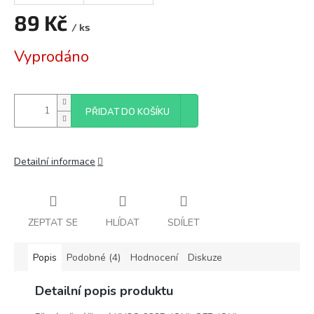
89 Kč
/ ks
Měrná
Vyprodáno
cena:
PŘIDAT DO KOŠÍKU
Detailní informace
ZEPTAT SE
HLÍDAT
SDÍLET
Popis
Podobné (4)
Hodnocení
Diskuze
Detailní popis produktu