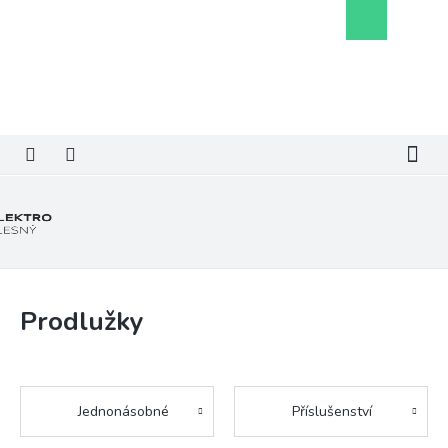
Přejít
Nákupní
na
košík
obsah
Prodlužky
Jednonásobné
Příslušenství