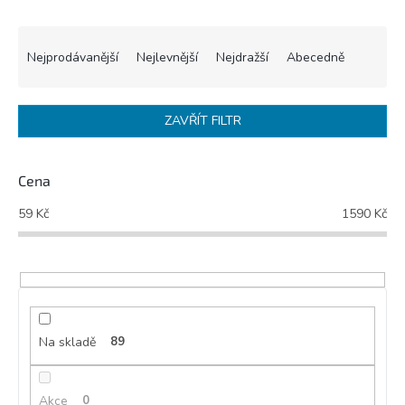
Ř
a
Nejprodávanější
Nejlevnější
Nejdražší
Abecedně
z
e
n
ZAVŘÍT FILTR
í
p
r
Cena
o
d
59
Kč
1590
Kč
u
k
t
ů
Na skladě
89
Akce
0