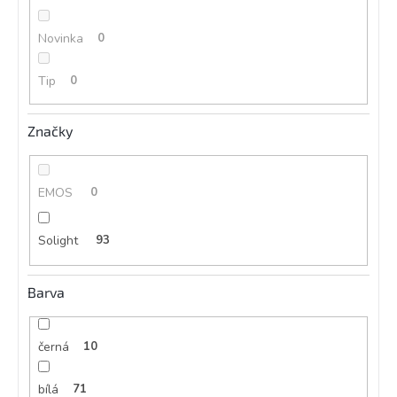
Novinka
0
Tip
0
Značky
EMOS
0
Solight
93
Barva
černá
10
bílá
71