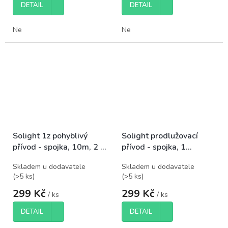
DETAIL
DETAIL
Ne
Ne
Solight 1z pohyblivý
Solight prodlužovací
přívod - spojka, 10m, 2 x
přívod - spojka, 1
1,5mm2, oranžová
zásuvka, 10m, 3 x
Skladem u dodavatele
Skladem u dodavatele
1mm2, oranžová
(
>5 ks
)
(
>5 ks
)
299 Kč
299 Kč
/ ks
/ ks
DETAIL
DETAIL