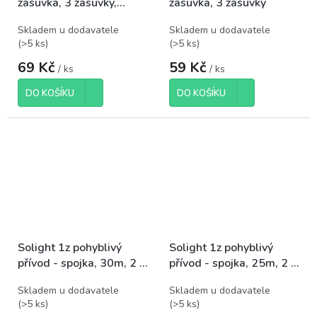
zásuvka, 3 zásuvky,
zásuvka, 3 zásuvky
vypínač
Skladem u dodavatele
Skladem u dodavatele
(
>5 ks
)
(
>5 ks
)
69 Kč
59 Kč
/ ks
/ ks
DO KOŠÍKU
DO KOŠÍKU
Solight 1z pohyblivý
Solight 1z pohyblivý
přívod - spojka, 30m, 2 x
přívod - spojka, 25m, 2 x
1,5mm2, oranžová
1,5mm2, oranžová
Skladem u dodavatele
Skladem u dodavatele
(
>5 ks
)
(
>5 ks
)