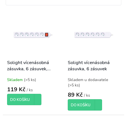
V
ý
p
i
s
p
r
o
Solight vícenásobná
Solight vícenásobná
d
zásuvka, 6 zásuvek,
zásuvka, 6 zásuvek
u
vypínač
k
Skladem
(
>5 ks
)
Skladem u dodavatele
t
(
>5 ks
)
ů
119 Kč
/ ks
89 Kč
/ ks
DO KOŠÍKU
DO KOŠÍKU