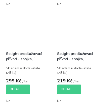
Ne
Ne
Solight prodlužovací
Solight prodlužovací
přívod - spojka, 1
přívod - spojka, 1
zásuvka, 10m, 3 x
zásuvka, 7m, 3 x 1mm2,
Skladem u dodavatele
Skladem u dodavatele
1mm2, bílá
oranžová
(
>5 ks
)
(
>5 ks
)
299 Kč
219 Kč
/ ks
/ ks
DETAIL
DETAIL
Ne
Ne