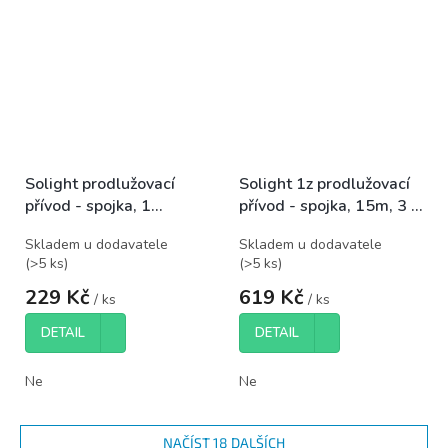
Solight prodlužovací
Solight 1z prodlužovací
přívod - spojka, 1
přívod - spojka, 15m, 3 x
zásuvka, 7m, 3 x 1mm2,
1,5mm2, oranžová
Skladem u dodavatele
Skladem u dodavatele
bílá
(
>5 ks
)
(
>5 ks
)
229 Kč
619 Kč
/ ks
/ ks
DETAIL
DETAIL
Ne
Ne
NAČÍST 18 DALŠÍCH