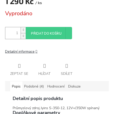
1 290 Kč
/ ks
Měrná
Vyprodáno
cena:
PŘIDAT DO KOŠÍKU
Detailní informace
ZEPTAT SE
HLÍDAT
SDÍLET
Popis
Podobné (4)
Hodnocení
Diskuze
Detailní popis produktu
Průmyslový zdroj Jyins S-350-12, 12V=/350W spínaný
Doplňkové parametry