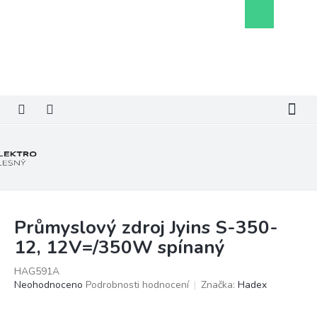
Přejít
Nákupní
na
košík
obsah
Průmyslový zdroj Jyins S-350-
12, 12V=/350W spínaný
HAG591A
Průměrné
Neohodnoceno
Podrobnosti hodnocení
Značka:
Hadex
hodnocení
produktu