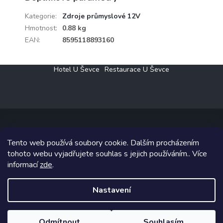
Kategorie
:
Zdroje průmyslové 12V
Hmotnost
:
0.88 kg
EAN
:
8595118893160
Z
Hotel U Ševce
Restaurace U Ševce
á
p
a
t
í
Tento web používá soubory cookie. Dalším procházením
Copyright 2026
Elektro Klesný s.r.o.
. Všechna práva vyhrazena.
tohoto webu vyjadřujete souhlas s jejich používáním.. Více
informací
zde
.
Grafický návrh vytvořil a na Shoptet implementoval
Tomáš Hlad
&
Shoptetak.cz
.
Nastavení
Vytvořil Shoptet
Odmítnout
Souhlasím