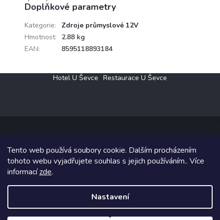
Doplňkové parametry
Kategorie
:
Zdroje průmyslové 12V
Hmotnost
:
2.88 kg
EAN
:
8595118893184
Z
Hotel U Ševce
Restaurace U Ševce
á
p
a
t
í
Tento web používá soubory cookie. Dalším procházením
Copyright 2026
Elektro Klesný s.r.o.
. Všechna práva vyhrazena.
tohoto webu vyjadřujete souhlas s jejich používáním.. Více
informací
zde
.
Grafický návrh vytvořil a na Shoptet implementoval
Tomáš Hlad
&
Shoptetak.cz
.
Nastavení
Vytvořil Shoptet