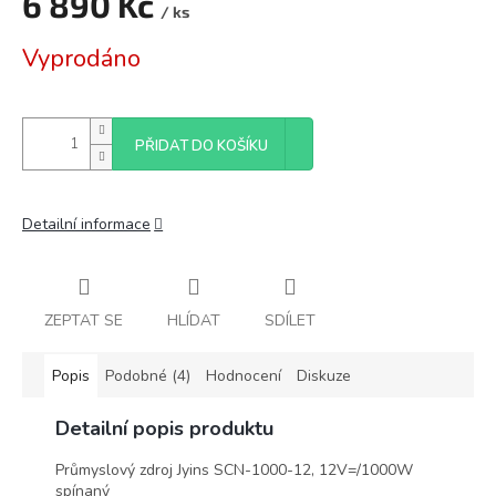
6 890 Kč
/ ks
Měrná
Vyprodáno
cena:
PŘIDAT DO KOŠÍKU
Detailní informace
ZEPTAT SE
HLÍDAT
SDÍLET
Popis
Podobné (4)
Hodnocení
Diskuze
Detailní popis produktu
Průmyslový zdroj Jyins SCN-1000-12, 12V=/1000W
spínaný