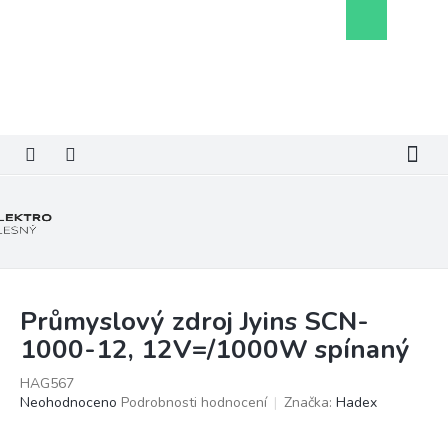
Přejít
Nákupní
na
košík
obsah
Průmyslový zdroj Jyins SCN-
1000-12, 12V=/1000W spínaný
HAG567
Průměrné
Neohodnoceno
Podrobnosti hodnocení
Značka:
Hadex
hodnocení
produktu