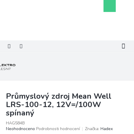
Přejít
Nákupní
na
košík
obsah
Průmyslový zdroj Mean Well
LRS-100-12, 12V=/100W
spínaný
HAG584B
Průměrné
Neohodnoceno
Podrobnosti hodnocení
Značka:
Hadex