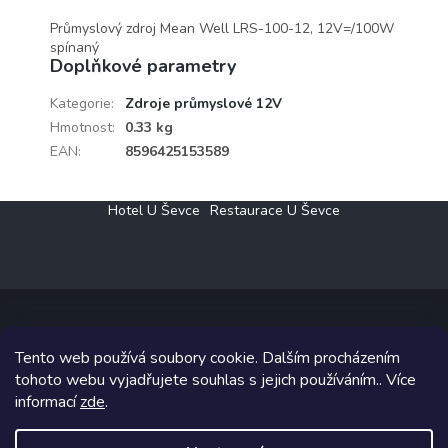
Průmyslový zdroj Mean Well LRS-100-12, 12V=/100W
spínaný
Doplňkové parametry
Kategorie
:
Zdroje průmyslové 12V
Hmotnost
:
0.33 kg
EAN
:
8596425153589
Z
Hotel U Ševce
Restaurace U Ševce
á
p
a
t
í
Tento web používá soubory cookie. Dalším procházením
Copyright 2026
Elektro Klesný s.r.o.
. Všechna práva vyhrazena.
tohoto webu vyjadřujete souhlas s jejich používáním.. Více
informací
zde
.
Grafický návrh vytvořil a na Shoptet implementoval
Tomáš Hlad
&
Shoptetak.cz
.