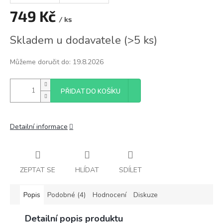
749 Kč
/ ks
Měrná
Skladem u dodavatele
(
>5 ks
)
cena:
Můžeme doručit do:
19.8.2026
PŘIDAT DO KOŠÍKU
Detailní informace
ZEPTAT SE
HLÍDAT
SDÍLET
Popis
Podobné (4)
Hodnocení
Diskuze
Detailní popis produktu