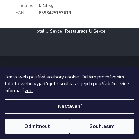
Hmotnost
:
0.43 kg
EAN
:
8596425153619
Z
Hotel U Ševce
Restaurace U Ševce
á
p
a
t
í
Tento web používá soubory cookie. Dalším procházením
Copyright 2026
Elektro Klesný s.r.o.
. Všechna práva vyhrazena.
tohoto webu vyjadřujete souhlas s jejich používáním.. Více
informací
zde
.
Grafický návrh vytvořil a na Shoptet implementoval
Tomáš Hlad
&
Shoptetak.cz
.
Nastavení
Vytvořil Shoptet
Odmítnout
Souhlasím