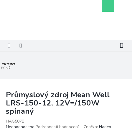
Přejít
Nákupní
na
košík
obsah
Průmyslový zdroj Mean Well
LRS-150-12, 12V=/150W
spínaný
HAG587B
Průměrné
Neohodnoceno
Podrobnosti hodnocení
Značka:
Hadex