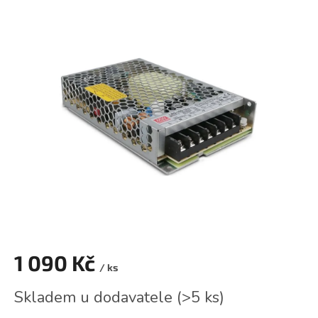
hodnocení
produktu
je
0,0
z
5
hvězdiček.
1 090 Kč
/ ks
Měrná
Skladem u dodavatele
(
>5 ks
)
cena: