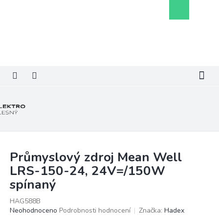
Přejít
Nákupní
na
košík
obsah
Průmyslový zdroj Mean Well
LRS-150-24, 24V=/150W
spínaný
HAG588B
Průměrné
Neohodnoceno
Podrobnosti hodnocení
Značka:
Hadex