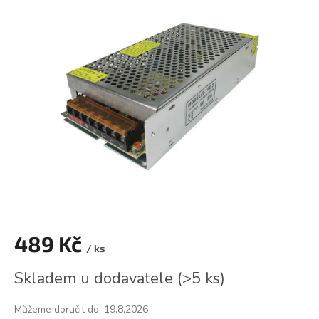
je
0,0
z
5
hvězdiček.
489 Kč
/ ks
Měrná
Skladem u dodavatele
(
>5 ks
)
cena:
Můžeme doručit do:
19.8.2026