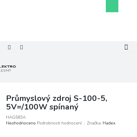
Přejít
Nákupní
na
košík
obsah
Průmyslový zdroj S-100-5,
5V=/100W spínaný
HAG583A
Průměrné
Neohodnoceno
Podrobnosti hodnocení
Značka:
Hadex
hodnocení
produktu