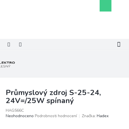
Přejít
Nákupní
na
košík
obsah
Průmyslový zdroj S-25-24,
24V=/25W spínaný
HAG566C
Průměrné
Neohodnoceno
Podrobnosti hodnocení
Značka:
Hadex
hodnocení
produktu