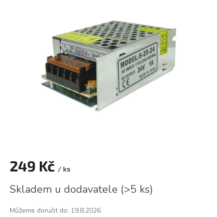
je
0,0
z
5
hvězdiček.
249 Kč
/ ks
Měrná
Skladem u dodavatele
(
>5 ks
)
cena:
Můžeme doručit do:
19.8.2026