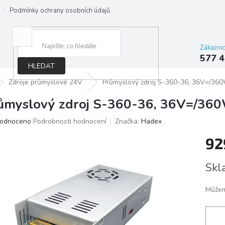
Podmínky ochrany osobních údajů
Jak správně vybrat osvětlení do d
Zákazni
577 4
HLEDAT
Zdroje průmyslové 24V
Průmyslový zdroj S-360-36, 36V=/36
ůmyslový zdroj S-360-36, 36V=/360
ěrné
odnoceno
Podrobnosti hodnocení
Značka:
Hadex
ocení
92
ktu
Měrn
Skl
cena:
iček.
Můžem