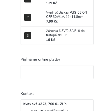
129 Kč
Vypínač stiskací PBS-06 ON-
OFF 30V/1A, 11x11,8mm
7,90 Kč
Žárovka 6,3V/0,3A E10 do
trafopájek ETP
19 Kč
Přijímáme online platby
Kontakt
Kvítková 4323, 760 01 Zlín
elektroklesny
@
email.cz