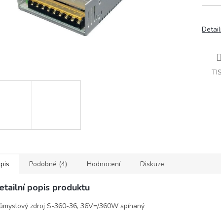
Detail
TI
pis
Podobné (4)
Hodnocení
Diskuze
etailní popis produktu
ůmyslový zdroj S-360-36, 36V=/360W spínaný