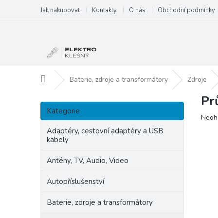
Přejít
Jak nakupovat
Kontakty
O nás
Obchodní podmínky
na
obsah
Domů
Baterie, zdroje a transformátory
Zdroje
Pr
P
Přeskočit
o
Kategorie
kategorie
Prům
Neoh
s
hodn
t
Adaptéry, cestovní adaptéry a USB
produ
kabely
r
je
a
0,0
Antény, TV, Audio, Video
n
z
5
n
Autopříslušenství
hvězd
í
p
Baterie, zdroje a transformátory
a
n