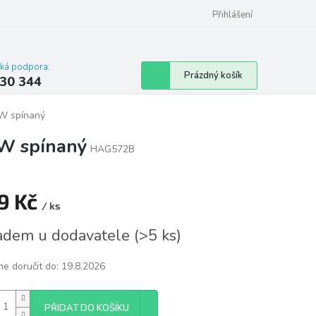
omu nebo bytu
Přihlášení
cká podpora:
Nákupní
Prázdný košík
30 344
košík
0W spínaný
W spínaný
HAG572B
9 Kč
/ ks
á
adem u dodavatele
(
>5 ks
)
e doručit do:
19.8.2026
PŘIDAT DO KOŠÍKU