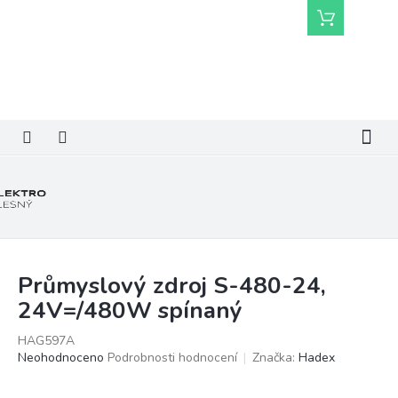
Přejít
Nákupní
na
košík
obsah
Průmyslový zdroj S-480-24,
24V=/480W spínaný
HAG597A
Průměrné
Neohodnoceno
Podrobnosti hodnocení
Značka:
Hadex
hodnocení
produktu