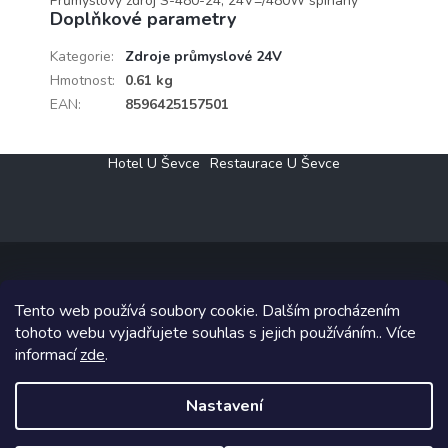
Průmyslový zdroj S-480-24, 24V=/480W spínaný
Doplňkové parametry
Kategorie
:
Zdroje průmyslové 24V
Hmotnost
:
0.61 kg
EAN
:
8596425157501
Z
Hotel U Ševce
Restaurace U Ševce
á
p
a
t
í
Tento web používá soubory cookie. Dalším procházením
Copyright 2026
Elektro Klesný s.r.o.
. Všechna práva vyhrazena.
tohoto webu vyjadřujete souhlas s jejich používáním.. Více
informací
zde
.
Grafický návrh vytvořil a na Shoptet implementoval
Tomáš Hlad
&
Shoptetak.cz
.
Nastavení
Vytvořil Shoptet