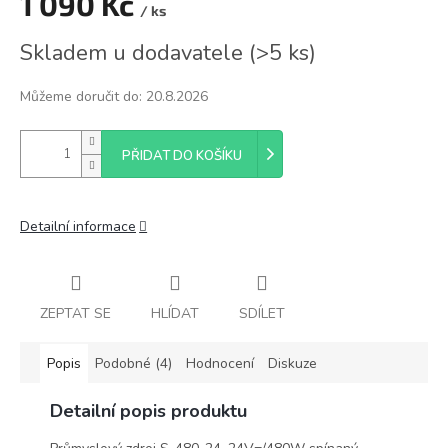
1 090 Kč
/ ks
Měrná
Skladem u dodavatele
(
>5 ks
)
cena:
Můžeme doručit do:
20.8.2026
PŘIDAT DO KOŠÍKU
Detailní informace
ZEPTAT SE
HLÍDAT
SDÍLET
Popis
Podobné (4)
Hodnocení
Diskuze
Detailní popis produktu