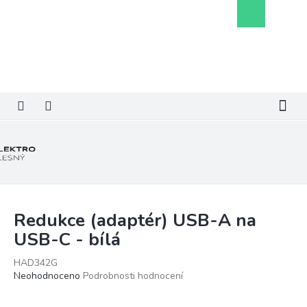
Přejít
Nákupní
na
košík
obsah
Redukce (adaptér) USB-A na
USB-C - bílá
HAD342G
Průměrné
Neohodnoceno
Podrobnosti hodnocení
hodnocení
produktu