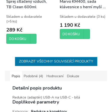
Sprej stlačený vzduch,
Marvo KM400, sada
TB Clean 600ml
klávesnice s herní myší a
podložkou, CZ/SK, herní
Skladem u dodavatele
Skladem u dodavatele
(
3 ks
)
(
>5 ks
)
1 190 Kč
289 Kč
DO KOŠÍKU
DO KOŠÍKU
ZOBRAZIT VŠECHNY SOUVISEJÍCÍ PRODUKTY
Popis
Podobné (4)
Hodnocení
Diskuze
Detailní popis produktu
Redukce (adaptér) USB-A na USB-C - bílá
Doplňkové parametry
Kategorie
:
Redukce a konektory