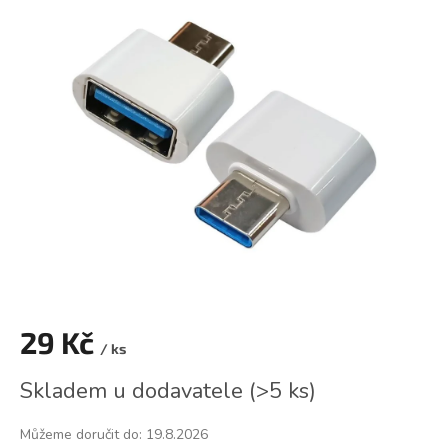
je
0,0
z
5
hvězdiček.
29 Kč
/ ks
Měrná
Skladem u dodavatele
(
>5 ks
)
cena:
Můžeme doručit do:
19.8.2026