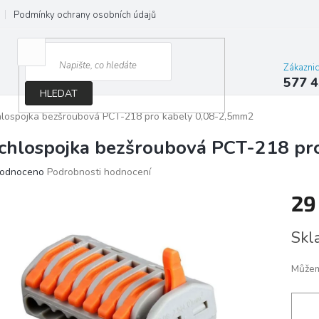
Podmínky ochrany osobních údajů
Jak správně vybrat osvětlení do d
Zákazni
577 4
HLEDAT
lospojka bezšroubová PCT-218 pro kabely 0,08-2,5mm2
chlospojka bezšroubová PCT-218 pr
ěrné
odnoceno
Podrobnosti hodnocení
ocení
29
ktu
Měrn
Skl
cena:
iček.
Můžem