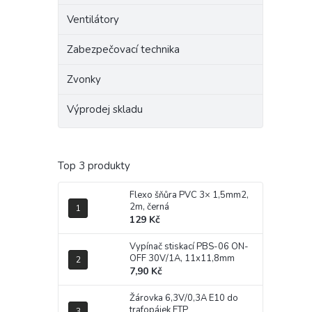
Ventilátory
Zabezpečovací technika
Zvonky
Výprodej skladu
Top 3 produkty
Flexo šňůra PVC 3× 1,5mm2,
2m, černá
129 Kč
Vypínač stiskací PBS-06 ON-
OFF 30V/1A, 11x11,8mm
7,90 Kč
Žárovka 6,3V/0,3A E10 do
trafopájek ETP