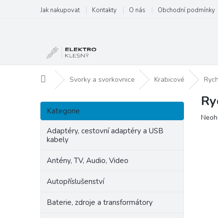
Přejít
Jak nakupovat
Kontakty
O nás
Obchodní podmínky
na
obsah
Domů
Svorky a svorkovnice
Krabicové
Rych
Ry
P
Přeskočit
o
Kategorie
kategorie
Prům
Neoh
s
hodn
t
Adaptéry, cestovní adaptéry a USB
produ
kabely
r
je
a
0,0
Antény, TV, Audio, Video
n
z
5
n
Autopříslušenství
hvězd
í
p
Baterie, zdroje a transformátory
a
n