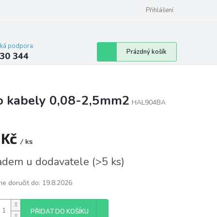
omu nebo bytu
Přihlášení
cká podpora:
Nákupní
Prázdný košík
30 344
košík
o kabely 0,08-2,5mm2
HAL904BA
 Kč
/ ks
á
adem u dodavatele
(
>5 ks
)
e doručit do:
19.8.2026
PŘIDAT DO KOŠÍKU