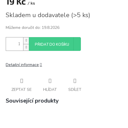
19 Kč
/ ks
Měrná
Skladem u dodavatele
(
>5 ks
)
cena:
Můžeme doručit do:
19.8.2026
PŘIDAT DO KOŠÍKU
Detailní informace
ZEPTAT SE
HLÍDAT
SDÍLET
Související produkty