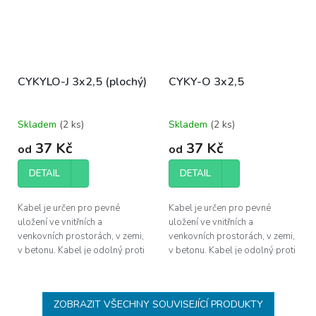
CYKYLO-J 3x2,5 (plochý)
CYKY-O 3x2,5
Skladem
(
2 ks
)
Skladem
(
2 ks
)
37 Kč
37 Kč
od
od
DETAIL
DETAIL
Kabel je určen pro pevné
Kabel je určen pro pevné
uložení ve vnitřních a
uložení ve vnitřních a
venkovních prostorách, v zemi,
venkovních prostorách, v zemi,
v betonu. Kabel je odolný proti
v betonu. Kabel je odolný proti
UV záření a proti šíření plamene
UV záření a proti šíření plamene
dle ČSN EN 60332-1-2.
dle ČSN EN 60332-1-2.
ZOBRAZIT VŠECHNY SOUVISEJÍCÍ PRODUKTY