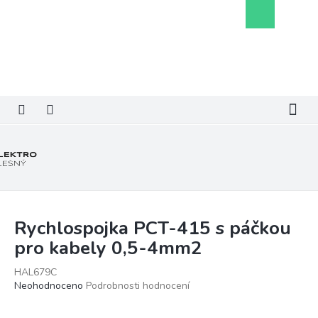
Přejít
Nákupní
na
košík
obsah
Rychlospojka PCT-415 s páčkou
pro kabely 0,5-4mm2
HAL679C
Průměrné
Neohodnoceno
Podrobnosti hodnocení
hodnocení
produktu