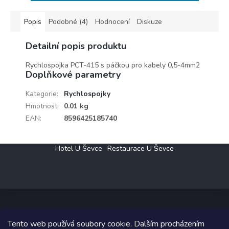
Popis
Podobné (4)
Hodnocení
Diskuze
Detailní popis produktu
Rychlospojka PCT-415 s páčkou pro kabely 0,5-4mm2
Doplňkové parametry
Kategorie
:
Rychlospojky
Hmotnost
:
0.01 kg
EAN
:
8596425185740
Z
Hotel U Ševce
Restaurace U Ševce
á
p
a
t
í
Tento web používá soubory cookie. Dalším procházením