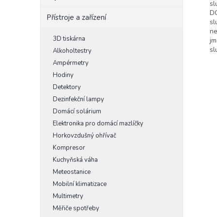
sl
DC
Přístroje a zařízení
sl
ne
3D tiskárna
jm
sl
Alkoholtestry
Ampérmetry
Hodiny
Detektory
Dezinfekční lampy
Domácí solárium
Elektronika pro domácí mazlíčky
Horkovzdušný ohřívač
Kompresor
Kuchyňská váha
Meteostanice
Mobilní klimatizace
Multimetry
Měřiče spotřeby