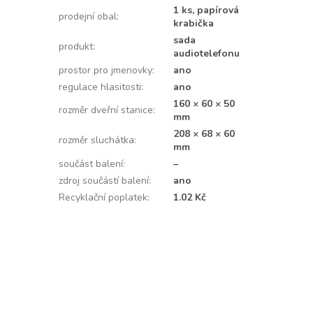
1 ks, papírová
prodejní obal
:
krabička
sada
produkt
:
audiotelefonu
prostor pro jmenovky
:
ano
regulace hlasitosti
:
ano
160 × 60 × 50
rozměr dveřní stanice
:
mm
208 × 68 × 60
rozměr sluchátka
:
mm
součást balení
:
–
zdroj součástí balení
:
ano
Recyklační poplatek
:
1.02 Kč