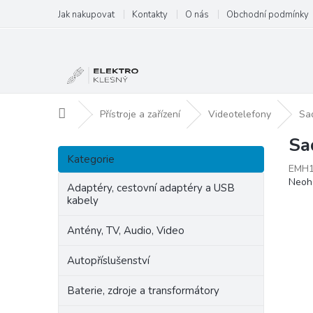
Přejít
Jak nakupovat
Kontakty
O nás
Obchodní podmínky
na
obsah
Domů
Přístroje a zařízení
Videotelefony
Sa
Sa
P
Přeskočit
o
Kategorie
kategorie
EMH1
s
Prům
Neoh
t
Adaptéry, cestovní adaptéry a USB
hodn
kabely
r
produ
a
je
Antény, TV, Audio, Video
n
0,0
z
n
Autopříslušenství
5
í
hvězd
p
Baterie, zdroje a transformátory
a
n