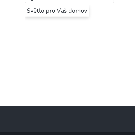
Světlo pro Váš domov
Z
á
p
a