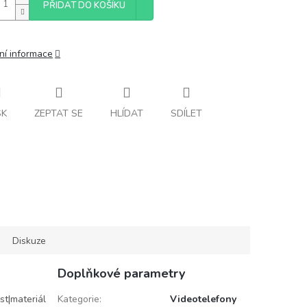
PŘIDAT DO KOŠÍKU
ní informace
SK
ZEPTAT SE
HLÍDAT
SDÍLET
Diskuze
Doplňkové parametry
st|materiál
Kategorie
:
Videotelefony