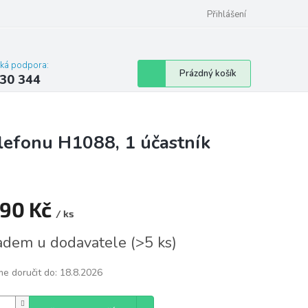
omu nebo bytu
Přihlášení
cká podpora:
Nákupní
Prázdný košík
30 344
košík
efonu H1088, 1 účastník
890 Kč
/ ks
á
adem u dodavatele
(
>5 ks
)
e doručit do:
18.8.2026