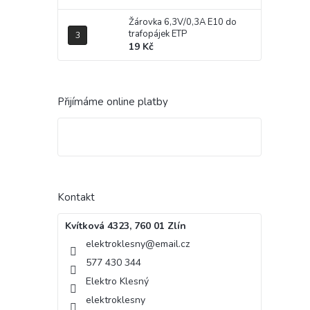
Žárovka 6,3V/0,3A E10 do
trafopájek ETP
19 Kč
Přijímáme online platby
Kontakt
Kvítková 4323, 760 01 Zlín
elektroklesny
@
email.cz
577 430 344
Elektro Klesný
elektroklesny