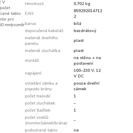
2 V
Hmotnost
:
0.702 kg
|počet
859292014712
ícené tablo:
EAN
:
2
stor pro
barva
:
bílá
 50 mm|rozměr
doporučená kabeláž
:
bezdrátový
materiál dveřního
plast
panelu
:
materiál sluchátka
:
plast
na stěnu + na
montáž
:
postavení
100–230 V, 12
napájení
:
V DC
ovládání zámku a
pouze dveřní
pojezdu brány
:
zámek
počet melodií
:
1
počet sluchátek
:
–
počet tlačítek
:
1
počet vodičů
–
(monitor/zámek/brána)
:
podsvícené tablo
:
ne