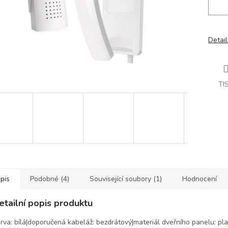
Detail
TI
pis
Podobné (4)
Související soubory (1)
Hodnocení
etailní popis produktu
rva: bílá|doporučená kabeláž: bezdrátový|materiál dveřního panelu: pla