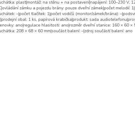
uchátka: plast|montáž: na stěnu + na postavení|napájení: 100–230 V, 1
|ovládání zámku a pojezdu brány: pouze dveřní zámek|počet melodií: 1
uchátek: –|počet tlačítek: 1|počet vodičů (monitor/zámek/brána): –|podsv
|prodejní obal: 1 ks, papírová krabička|produkt: sada audiotelefonu|pro
enovky: ano|regulace hlasitosti: ano|rozměr dveřní stanice: 160 × 60 ×
uchátka: 208 × 68 × 60 mm|součást balení: –|zdroj součástí balení: ano