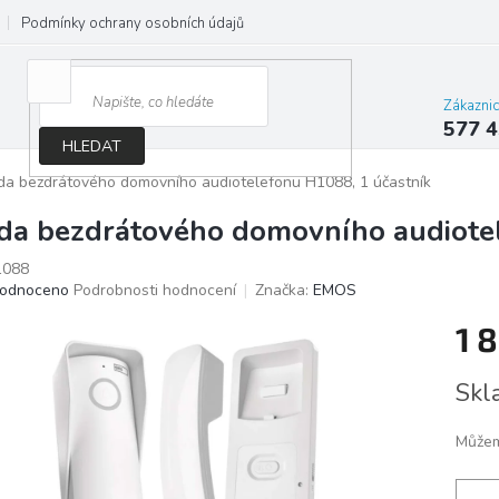
Podmínky ochrany osobních údajů
Jak správně vybrat osvětlení do d
Zákazni
577 4
HLEDAT
da bezdrátového domovního audiotelefonu H1088, 1 účastník
da bezdrátového domovního audiotel
088
ěrné
odnoceno
Podrobnosti hodnocení
Značka:
EMOS
ocení
1 
ktu
Měrn
Skl
cena:
iček.
Můžem