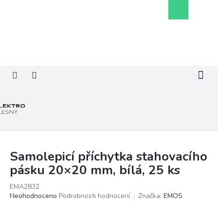
Přejít
Nákupní
na
košík
obsah
Samolepicí příchytka stahovacího
pásku 20×20 mm, bílá, 25 ks
EMA2832
Průměrné
Neohodnoceno
Podrobnosti hodnocení
Značka:
EMOS
hodnocení
produktu