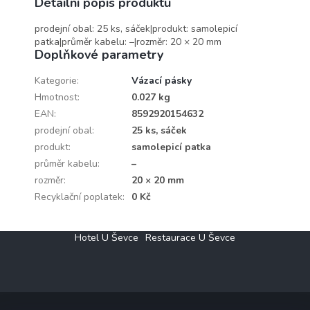
Detailní popis produktu
prodejní obal: 25 ks, sáček|produkt: samolepicí
patka|průměr kabelu: –|rozměr: 20 × 20 mm
Doplňkové parametry
Kategorie
:
Vázací pásky
Hmotnost
:
0.027 kg
EAN
:
8592920154632
prodejní obal
:
25 ks, sáček
produkt
:
samolepicí patka
průměr kabelu
:
–
rozměr
:
20 × 20 mm
Recyklační poplatek
:
0 Kč
Z
Hotel U Ševce
Restaurace U Ševce
á
p
a
t