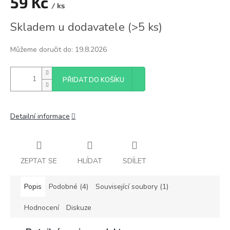
59 Kč
/ ks
Měrná
Skladem u dodavatele
(
>5 ks
)
cena:
Můžeme doručit do:
19.8.2026
PŘIDAT DO KOŠÍKU
Detailní informace
ZEPTAT SE
HLÍDAT
SDÍLET
Popis
Podobné (4)
Související soubory (1)
Hodnocení
Diskuze