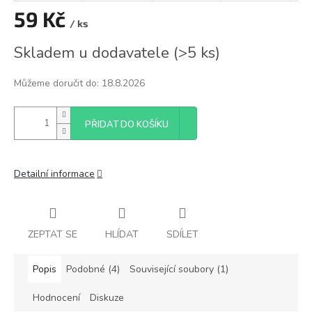
59 Kč
/ ks
Měrná
Skladem u dodavatele
(
>5 ks
)
cena:
Můžeme doručit do:
18.8.2026
PŘIDAT DO KOŠÍKU
Detailní informace
ZEPTAT SE
HLÍDAT
SDÍLET
Popis
Podobné (4)
Související soubory (1)
Hodnocení
Diskuze