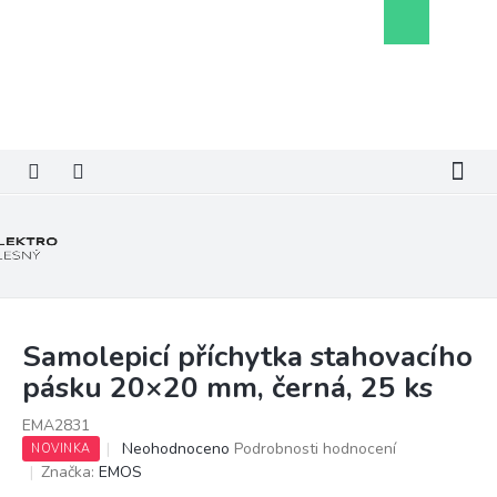
Přejít
Nákupní
na
košík
obsah
Samolepicí příchytka stahovacího
pásku 20×20 mm, černá, 25 ks
EMA2831
Průměrné
Neohodnoceno
Podrobnosti hodnocení
NOVINKA
hodnocení
Značka:
EMOS
produktu