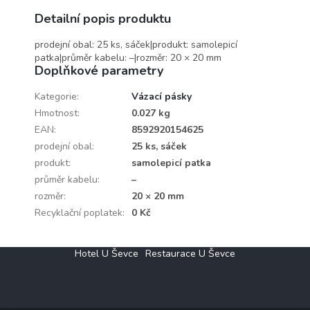
Detailní popis produktu
prodejní obal: 25 ks, sáček|produkt: samolepicí
patka|průměr kabelu: –|rozměr: 20 × 20 mm
Doplňkové parametry
Kategorie
:
Vázací pásky
Hmotnost
:
0.027 kg
EAN
:
8592920154625
prodejní obal
:
25 ks, sáček
produkt
:
samolepicí patka
průměr kabelu
:
–
rozměr
:
20 × 20 mm
Recyklační poplatek
:
0 Kč
Z
Hotel U Ševce
Restaurace U Ševce
á
p
a