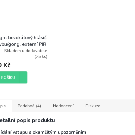
ght bezdrátový hlásič
ybu/gong, externí PIR
o, napájení bateriemi,
Skladem u dodavatele
(
>5 ks
)
9 Kč
 KOŠÍKU
pis
Podobné (4)
Hodnocení
Diskuze
etailní popis produktu
lídání vstupu s okamžitým upozorněním