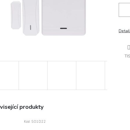
Detail
TI
visející produkty
Kód:
SO1D22