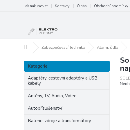
Přejít
Jak nakupovat
Kontakty
O nás
Obchodní podmínky
na
obsah
Domů
Zabezpečovací technika
Alarm, čidla
So
P
Přeskočit
o
Kategorie
na
kategorie
s
t
Adaptéry, cestovní adaptéry a USB
SO1
kabely
Prům
Neoh
r
hodn
a
produ
Antény, TV, Audio, Video
n
je
n
0,0
Autopříslušenství
í
z
p
5
Baterie, zdroje a transformátory
hvězd
a
n