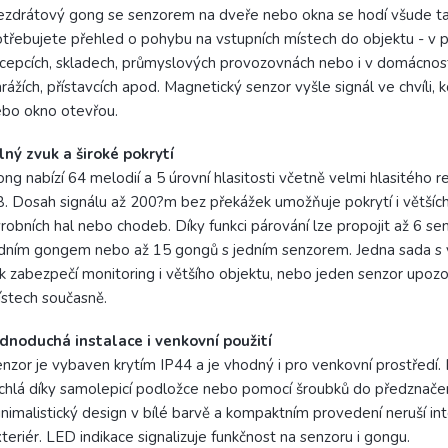
zdrátový gong se senzorem na dveře nebo okna se hodí všude t
třebujete přehled o pohybu na vstupních místech do objektu - v p
cepcích, skladech, průmyslových provozovnách nebo i v domácnos
rážích, přístavcích apod. Magnetický senzor vyšle signál ve chvíli, 
bo okno otevřou.
lný zvuk a široké pokrytí
ng nabízí 64 melodií a 5 úrovní hlasitosti včetně velmi hlasitého 
. Dosah signálu až 200?m bez překážek umožňuje pokrytí i větších
robních hal nebo chodeb. Díky funkci párování lze propojit až 6 se
dním gongem nebo až 15 gongů s jedním senzorem. Jedna sada s 
k zabezpečí monitoring i většího objektu, nebo jeden senzor upozor
stech současně.
dnoduchá instalace i venkovní použití
nzor je vybaven krytím IP44 a je vhodný i pro venkovní prostředí.
chlá díky samolepicí podložce nebo pomocí šroubků do předznače
nimalistický design v bílé barvě a kompaktním provedení neruší inte
teriér. LED indikace signalizuje funkčnost na senzoru i gongu.