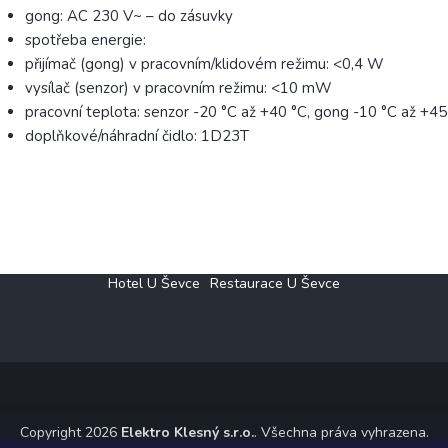
gong: AC 230 V~ – do zásuvky
spotřeba energie:
přijímač (gong) v pracovním/klidovém režimu: <0,4 W
vysílač (senzor) v pracovním režimu: <10 mW
pracovní teplota: senzor -20 °C až +40 °C, gong -10 °C až +45
doplňkové/náhradní čidlo: 1D23T
Hotel U Ševce
Restaurace U Ševce
Copyright 2026
Elektro Klesný s.r.o.
. Všechna práva vyhrazena.