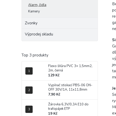
Be
Alarm, čidla
po
Kamery
re
ga
Zvonky
ne
Výprodej skladu
Si
Go
dB
Top 3 produkty
vý
je
Flexo šňůra PVC 3× 1,5mm2,
2m, černá
ta
129 Kč
mí
Vypínač stiskací PBS-06 ON-
Je
OFF 30V/1A, 11x11,8mm
7,90 Kč
Se
ry
Žárovka 6,3V/0,3A E10 do
Mi
trafopájek ETP
ex
19 Kč