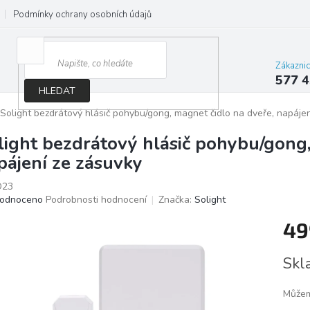
Podmínky ochrany osobních údajů
Jak správně vybrat osvětlení do d
Zákazni
577 4
HLEDAT
Solight bezdrátový hlásič pohybu/gong, magnet čidlo na dveře, napáje
light bezdrátový hlásič pohybu/gong,
pájení ze zásuvky
D23
ěrné
odnoceno
Podrobnosti hodnocení
Značka:
Solight
ocení
49
ktu
Měrn
Skl
cena:
iček.
Můžem