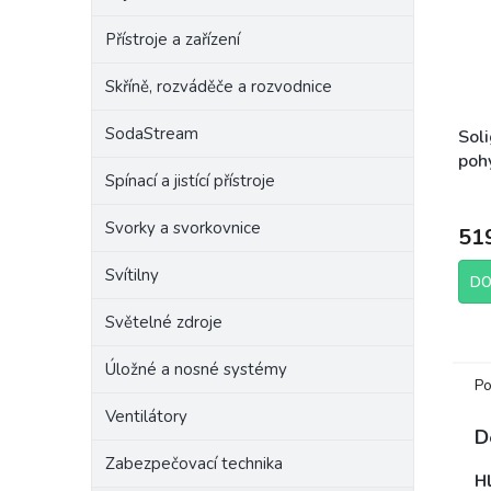
Přístroje a zařízení
Skříně, rozváděče a rozvodnice
SodaStream
Soli
poh
Spínací a jistící přístroje
čidl
bílý
Svorky a svorkovnice
51
Svítilny
DO
Světelné zdroje
Úložné a nosné systémy
Po
Ventilátory
D
Zabezpečovací technika
H