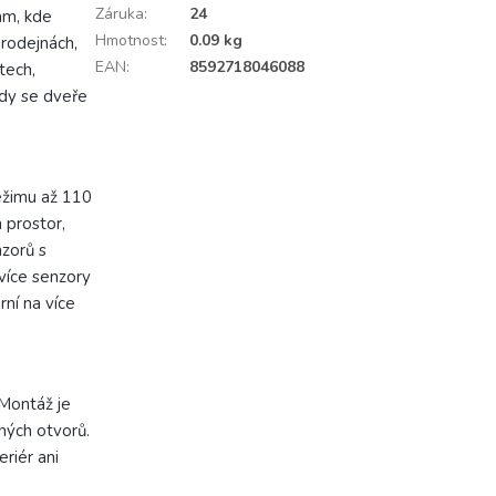
Záruka
:
24
am, kde
Hmotnost
:
0.09 kg
rodejnách,
EAN
:
8592718046088
tech,
kdy se dveře
režimu až 110
 prostor,
nzorů s
více senzory
ní na více
 Montáž je
ných otvorů.
riér ani