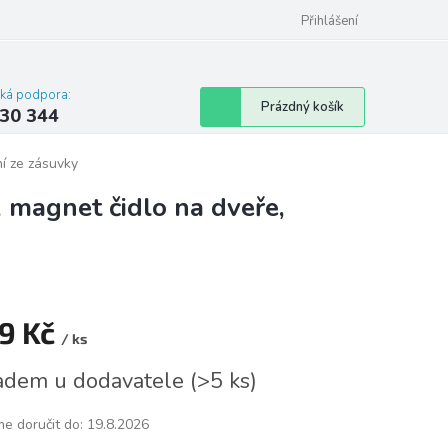
omu nebo bytu
Přihlášení
cká podpora:
Nákupní
Prázdný košík
30 344
košík
ní ze zásuvky
 magnet čidlo na dveře,
9 Kč
/ ks
á
adem u dodavatele
(
>5 ks
)
e doručit do:
19.8.2026