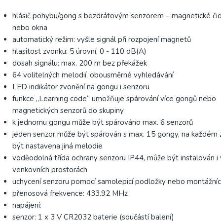
hlásič pohybu/gong s bezdrátovým senzorem – magnetické čid
nebo okna
automatický režim: vyšle signál při rozpojení magnetů
hlasitost zvonku: 5 úrovní, 0 - 110 dB(A)
dosah signálu: max. 200 m bez překážek
64 volitelných melodií, obousměrné vyhledávání
LED indikátor zvonění na gongu i senzoru
funkce „Learning code“ umožňuje spárování více gongů nebo
magnetických senzorů do skupiny
k jednomu gongu může být spárováno max. 6 senzorů
jeden senzor může být spárován s max. 15 gongy, na každém 
být nastavena jiná melodie
voděodolná třída ochrany senzoru IP44, může být instalován i
venkovních prostorách
uchycení senzoru pomocí samolepicí podložky nebo montážníc
přenosová frekvence: 433.92 MHz
napájení:
senzor: 1 x 3 V CR2032 baterie (součástí balení)