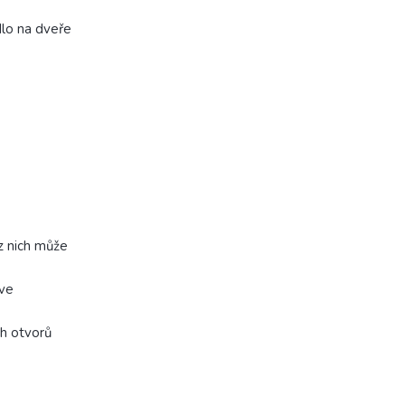
lo na dveře
z nich může
 ve
h otvorů