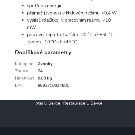
spotřeba energie:
přijímač (zvonek) v klidovém režimu: <0,4 W
vysílač (tlačítko) v pracovním režimu: <10
mW
pracovní teplota: tlačítko -20 °C až +50 °C,
zvonek -10 °C až +45 °C
Doplňkové parametry
Kategorie
:
Zvonky
Záruka
:
24
Hmotnost
:
0.08 kg
EAN
:
8592718034801
Z
Hotel U Ševce
Restaurace U Ševce
á
p
a
t