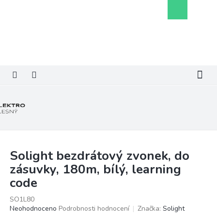
Přejít
Nákupní
na
košík
obsah
Solight bezdrátový zvonek, do
zásuvky, 180m, bílý, learning
code
SO1L80
Průměrné
Neohodnoceno
Podrobnosti hodnocení
Značka:
Solight