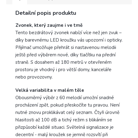
Detailní popis produktu
Zvonek, který zaujme i ve tmě
Tento bezdrátový zvonek nabízí více než jen zvuk –
díky barevnému LED kroužku vás upozorní i opticky.
Přijímač umožňuje přehrát si nastavenou melodii
ještě před výběrem nové, díky tlačítku na přední
straně. S dosahem až 180 metrů v otevřeném
prostoru je vhodný i pro větší domy, kanceláře
nebo provozovny.
Velká variabilita v malém těle
Obousměrný výběr z 60 melodií umožní snadné
procházení zpět, pokud přeskočíte tu pravou. Není
nutné znovu proklikávat celý seznam. Čtyři úrovně
hlasitosti až 100 dB a tichý režim s blikáním se
přizpůsobí každé situaci. Světelná signalizace je
decentní - malý kroužek se jemně rozsvítí při