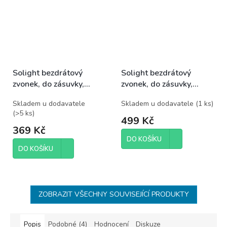
Solight bezdrátový
Solight bezdrátový
zvonek, do zásuvky,
zvonek, do zásuvky,
180m, černý, learning
120m, bílý
Skladem u dodavatele
Skladem u dodavatele
(
1 ks
)
code
(
>5 ks
)
499 Kč
369 Kč
DO KOŠÍKU
DO KOŠÍKU
ZOBRAZIT VŠECHNY SOUVISEJÍCÍ PRODUKTY
Popis
Podobné (4)
Hodnocení
Diskuze