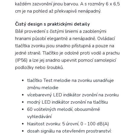
každém zazvonění jinou barvou. A s rozměry 6 x 6,5
cm je na pohled až překvapivě nenápadný.
Čistý design s praktickými detaily
Bílé provedení s čistými liniemi a zaoblenými
hranami působí elegantně a nenápadně. Ovládací
tlačítka zvonku jsou snadno přístupná a pouze na
jedné straně. Tlačítko je odolné proti vodě a prachu
(IP56) a lze jej snadno upevnit pomocí samolepicí
podložky nebo šroubků.
tlačítko Test melodie na zvonku usnadňuje
změnu melodie
vícebarevný LED indikátor zvonění na zvonku
modrý LED indikátor zvonění na tlačítku
60 volitelných melodií, obousměrné
vyhledávání
hlasitost zvonku: 5 úrovní, 0 - 100 dB(A)
dosah signálu na otevřeném prostranství: