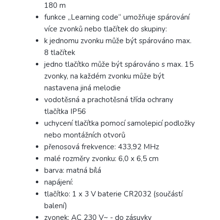
180 m
funkce „Learning code“ umožňuje spárování
více zvonků nebo tlačítek do skupiny:
k jednomu zvonku může být spárováno max.
8 tlačítek
jedno tlačítko může být spárováno s max. 15
zvonky, na každém zvonku může být
nastavena jiná melodie
vodotěsná a prachotěsná třída ochrany
tlačítka IP56
uchycení tlačítka pomocí samolepicí podložky
nebo montážních otvorů
přenosová frekvence: 433,92 MHz
malé rozměry zvonku: 6,0 x 6,5 cm
barva: matná bílá
napájení:
tlačítko: 1 x 3 V baterie CR2032 (součástí
balení)
zvonek: AC 230 V~ - do zásuvky