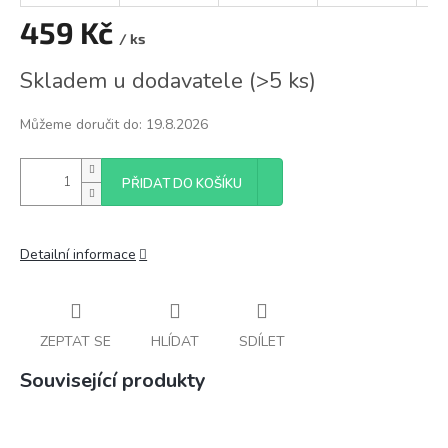
459 Kč
/ ks
Měrná
Skladem u dodavatele
(
>5 ks
)
cena:
Můžeme doručit do:
19.8.2026
PŘIDAT DO KOŠÍKU
Detailní informace
ZEPTAT SE
HLÍDAT
SDÍLET
Související produkty