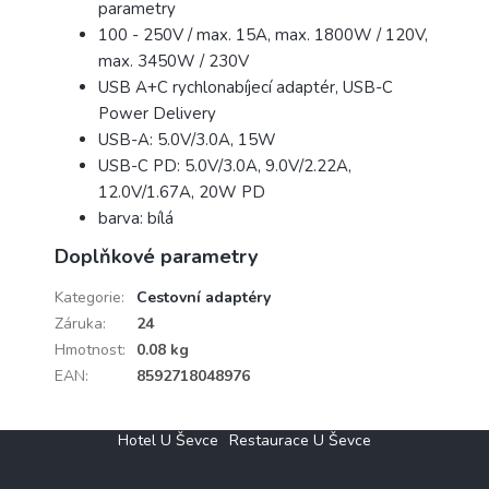
parametry
100 - 250V / max. 15A, max. 1800W / 120V,
max. 3450W / 230V
USB A+C rychlonabíjecí adaptér, USB-C
Power Delivery
USB-A: 5.0V/3.0A, 15W
USB-C PD: 5.0V/3.0A, 9.0V/2.22A,
12.0V/1.67A, 20W PD
barva: bílá
Doplňkové parametry
Kategorie
:
Cestovní adaptéry
Záruka
:
24
Hmotnost
:
0.08 kg
EAN
:
8592718048976
Z
Hotel U Ševce
Restaurace U Ševce
á
p