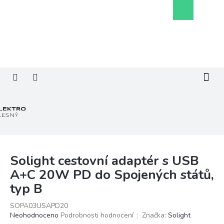
Přejít
Nákupní
na
košík
obsah
Solight cestovní adaptér s USB
A+C 20W PD do Spojených států,
typ B
SOPA03USAPD20
Průměrné
Neohodnoceno
Podrobnosti hodnocení
Značka:
Solight