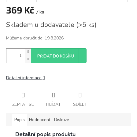
369 Kč
/ ks
Měrná
Skladem u dodavatele
(
>5 ks
)
cena:
Můžeme doručit do:
19.8.2026
PŘIDAT DO KOŠÍKU
Detailní informace
ZEPTAT SE
HLÍDAT
SDÍLET
Popis
Hodnocení
Diskuze
Detailní popis produktu