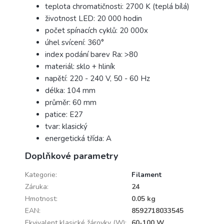
teplota chromatičnosti: 2700 K (teplá bílá)
životnost LED: 20 000 hodin
počet spínacích cyklů: 20 000x
úhel svícení: 360°
index podání barev Ra: >80
materiál: sklo + hliník
napětí: 220 - 240 V, 50 - 60 Hz
délka: 104 mm
průměr: 60 mm
patice: E27
tvar: klasický
energetická třída: A
Doplňkové parametry
Kategorie
:
Filament
Záruka
:
24
Hmotnost
:
0.05 kg
EAN
:
8592718033545
Ekvivalent klasické žárovky (W)
:
60-100 W