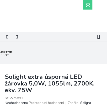
Přejít
Nákupní
na
košík
obsah
Solight extra úsporná LED
žárovka 5,0W, 1055lm, 2700K,
ekv. 75W
SOWZ5003
Průměrné
Neohodnoceno
Podrobnosti hodnocení
Značka:
Solight