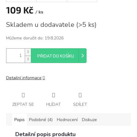
109 Kč
/ ks
Měrná
Skladem u dodavatele
(
>5 ks
)
cena:
Můžeme doručit do:
19.8.2026
PŘIDAT DO KOŠÍKU
Detailní informace
ZEPTAT SE
HLÍDAT
SDÍLET
Popis
Podobné (4)
Hodnocení
Diskuze
Detailní popis produktu