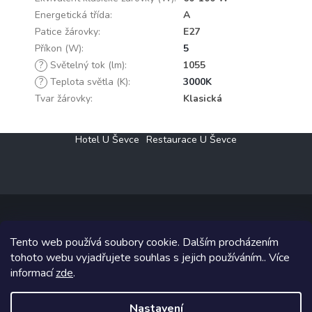
Energetická třída
:
A
Patice žárovky
:
E27
Příkon (W)
:
5
?
Světelný tok (lm)
:
1055
?
Teplota světla (K)
:
3000K
Tvar žárovky
:
Klasická
Z
Hotel U Ševce
Restaurace U Ševce
á
p
a
t
í
Tento web používá soubory cookie. Dalším procházením
Copyright 2026
Elektro Klesný s.r.o.
. Všechna práva vyhrazena.
tohoto webu vyjadřujete souhlas s jejich používáním.. Více
informací
zde
.
Grafický návrh vytvořil a na Shoptet implementoval
Tomáš Hlad
&
Shoptetak.cz
.
Nastavení