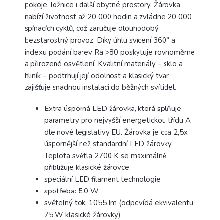
pokoje, ložnice i další obytné prostory. Žárovka
nabízí životnost až 20 000 hodin a zvládne 20 000
spínacích cyklů, což zaručuje dlouhodobý
bezstarostný provoz. Díky úhlu svícení 360° a
indexu podání barev Ra >80 poskytuje rovnoměrné
a přirozené osvětlení. Kvalitní materiály – sklo a
hliník – podtrhují její odolnost a klasický tvar
zajišťuje snadnou instalaci do běžných svítidel.
Extra úsporná LED žárovka, která splňuje
parametry pro nejvyšší energetickou třídu A
dle nové legislativy EU. Žárovka je cca 2,5x
úspornější než standardní LED žárovky.
Teplota světla 2700 K se maximálně
přibližuje klasické žárovce.
speciální LED filament technologie
spotřeba: 5,0 W
světelný tok: 1055 lm (odpovídá ekvivalentu
75 W klasické žárovky)