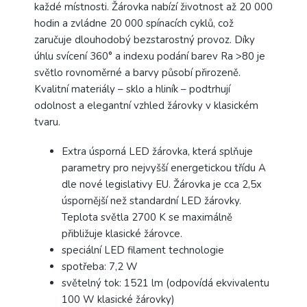
každé místnosti. Žárovka nabízí životnost až 20 000
hodin a zvládne 20 000 spínacích cyklů, což
zaručuje dlouhodobý bezstarostný provoz. Díky
úhlu svícení 360° a indexu podání barev Ra >80 je
světlo rovnoměrné a barvy působí přirozeně.
Kvalitní materiály – sklo a hliník – podtrhují
odolnost a elegantní vzhled žárovky v klasickém
tvaru.
Extra úsporná LED žárovka, která splňuje
parametry pro nejvyšší energetickou třídu A
dle nové legislativy EU. Žárovka je cca 2,5x
úspornější než standardní LED žárovky.
Teplota světla 2700 K se maximálně
přibližuje klasické žárovce.
speciální LED filament technologie
spotřeba: 7,2 W
světelný tok: 1521 lm (odpovídá ekvivalentu
100 W klasické žárovky)