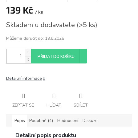
139 Kč
/ ks
Měrná
Skladem u dodavatele
(
>5 ks
)
cena:
Můžeme doručit do:
19.8.2026
PŘIDAT DO KOŠÍKU
Detailní informace
ZEPTAT SE
HLÍDAT
SDÍLET
Popis
Podobné (4)
Hodnocení
Diskuze
Detailní popis produktu