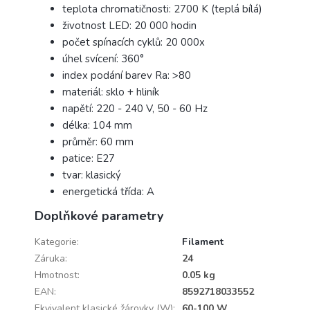
teplota chromatičnosti: 2700 K (teplá bílá)
životnost LED: 20 000 hodin
počet spínacích cyklů: 20 000x
úhel svícení: 360°
index podání barev Ra: >80
materiál: sklo + hliník
napětí: 220 - 240 V, 50 - 60 Hz
délka: 104 mm
průměr: 60 mm
patice: E27
tvar: klasický
energetická třída: A
Doplňkové parametry
Kategorie
:
Filament
Záruka
:
24
Hmotnost
:
0.05 kg
EAN
:
8592718033552
Ekvivalent klasické žárovky (W)
:
60-100 W