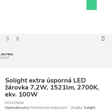
Přejít
Nákupní
na
košík
obsah
Solight extra úsporná LED
žárovka 7,2W, 1521lm, 2700K,
ekv. 100W
SOWZ5004
Průměrné
Neohodnoceno
Podrobnosti hodnocení
Značka:
Solight