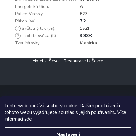
Energetická třída
:
A
Patice žárovky
:
E27
Příkon (W)
:
7.2
?
Světelný tok (lm)
:
1521
?
Teplota světla (K)
:
3000K
Tvar žárovky
:
Klasická
Z
Hotel U Ševce
Restaurace U Ševce
á
p
a
t
í
Tento web používá soubory cookie. Dalším procházením
Copyright 2026
Elektro Klesný s.r.o.
. Všechna práva vyhrazena.
tohoto webu vyjadřujete souhlas s jejich používáním.. Více
informací
zde
.
Grafický návrh vytvořil a na Shoptet implementoval
Tomáš Hlad
&
Shoptetak.cz
.
Nastavení