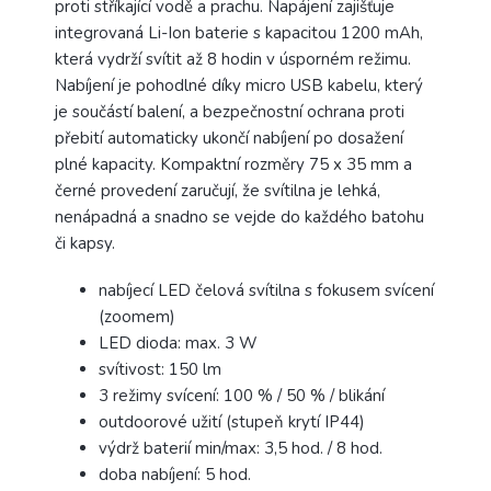
proti stříkající vodě a prachu. Napájení zajišťuje
integrovaná Li-Ion baterie s kapacitou 1200 mAh,
která vydrží svítit až 8 hodin v úsporném režimu.
Nabíjení je pohodlné díky micro USB kabelu, který
je součástí balení, a bezpečnostní ochrana proti
přebití automaticky ukončí nabíjení po dosažení
plné kapacity. Kompaktní rozměry 75 x 35 mm a
černé provedení zaručují, že svítilna je lehká,
nenápadná a snadno se vejde do každého batohu
či kapsy.
nabíjecí LED čelová svítilna s fokusem svícení
(zoomem)
LED dioda: max. 3 W
svítivost: 150 lm
3 režimy svícení: 100 % / 50 % / blikání
outdoorové užití (stupeň krytí IP44)
výdrž baterií min/max: 3,5 hod. / 8 hod.
doba nabíjení: 5 hod.