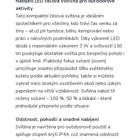
Nabíjecí LED čelová svítilna pro outdoorové
aktivity
Tato kompaktní čelová svítilna je ideálním
společníkem pro všechny, kdo tráví čas venku za
tmy – ať už při turistice, běhu, kempování nebo
práci v náročných podmínkách. Díky výkonné LED
diodě s maximálním výkonem 3 W a svítivostí 150
lm poskytuje dostatek světla pro bezpečný pohyb i
v úplné tmě. Praktický fokus svícení (zoom)
umožňuje snadno přizpůsobit šířku světelného
kuželu podle aktuální potřeby, takže si můžete
vybrat mezi širokým osvětlením okolí nebo úzkým
paprskem na větší vzdálenost. Svítilna nabízí tři
režimy svícení – 100 %, 50 % a blikání – které
jednoduše přepnete podle situace.
Odolnost, pohodlí a snadné nabíjení
Svítilna je navržena pro outdoorové použití a
splňuje stupeň krytí IP44, což znamená odolnost