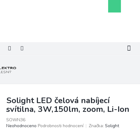
Přejít
Nákupní
na
košík
obsah
Solight LED čelová nabíjecí
svítilna, 3W,150lm, zoom, Li-Ion
SOWN36
Průměrné
Neohodnoceno
Podrobnosti hodnocení
Značka:
Solight
hodnocení
produktu