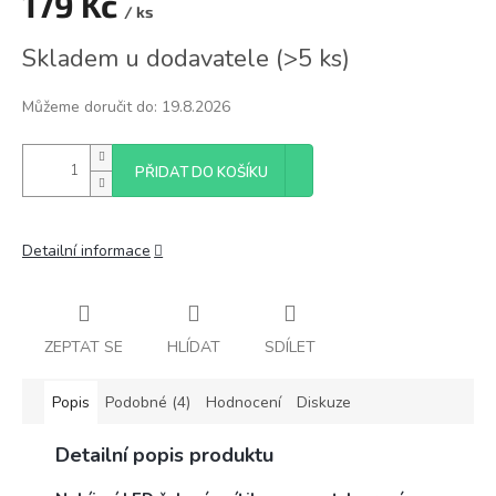
179 Kč
/ ks
Měrná
Skladem u dodavatele
(
>5 ks
)
cena:
Můžeme doručit do:
19.8.2026
PŘIDAT DO KOŠÍKU
Detailní informace
ZEPTAT SE
HLÍDAT
SDÍLET
Popis
Podobné (4)
Hodnocení
Diskuze
Detailní popis produktu