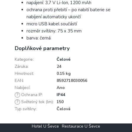
napájení: 3,7 V Li-Ion, 1200 mAh
ochrana proti přebití – po nabití baterie se
nabíjení automaticky ukončí
micro USB kabel součástí
rozměr svítilny: 75 x 35 mm
barva: černá
Doplňkové parametry
Kategorie
:
Čelové
Záruka
:
24
Hmotnost
:
0.15 kg
EAN
:
8592718030056
Nabíjecí
:
Ano
?
Ochrana IP
:
IP44
?
Světelný tok (lm)
:
150
Typ svítilny
:
Čelová
Z
Hotel U Ševce
Restaurace U Ševce