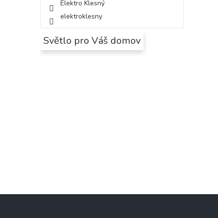
Elektro Klesný
elektroklesny
Světlo pro Váš domov
Z
á