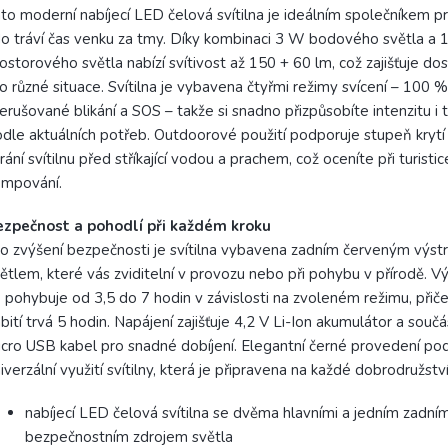
to moderní nabíjecí LED čelová svítilna je ideálním společníkem p
o tráví čas venku za tmy. Díky kombinaci 3 W bodového světla 
ostorového světla nabízí svítivost až 150 + 60 lm, což zajišťuje do
o různé situace. Svítilna je vybavena čtyřmi režimy svícení – 100 %
erušované blikání a SOS – takže si snadno přizpůsobíte intenzitu i 
dle aktuálních potřeb. Outdoorové použití podporuje stupeň krytí 
rání svítilnu před stříkající vodou a prachem, což oceníte při turist
empování.
ezpečnost a pohodlí při každém kroku
o zvýšení bezpečnosti je svítilna vybavena zadním červeným výs
ětlem, které vás zviditelní v provozu nebo při pohybu v přírodě. V
 pohybuje od 3,5 do 7 hodin v závislosti na zvoleném režimu, přič
bití trvá 5 hodin. Napájení zajišťuje 4,2 V Li-Ion akumulátor a součás
cro USB kabel pro snadné dobíjení. Elegantní černé provedení pod
iverzální využití svítilny, která je připravena na každé dobrodružství
nabíjecí LED čelová svítilna se dvěma hlavními a jedním zadní
bezpečnostním zdrojem světla