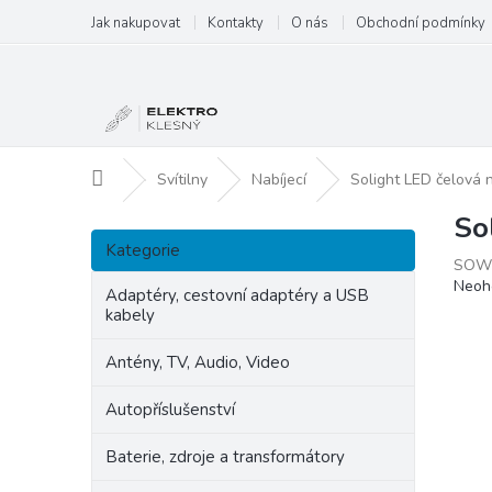
Přejít
Jak nakupovat
Kontakty
O nás
Obchodní podmínky
na
obsah
Domů
Svítilny
Nabíjecí
Solight LED čelová n
So
P
Přeskočit
o
Kategorie
kategorie
SOW
s
Prům
Neoh
t
Adaptéry, cestovní adaptéry a USB
hodn
kabely
r
produ
a
je
Antény, TV, Audio, Video
n
0,0
z
n
Autopříslušenství
5
í
hvězd
p
Baterie, zdroje a transformátory
a
n