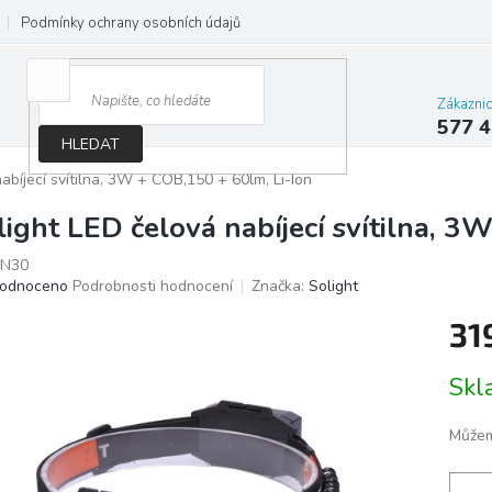
Podmínky ochrany osobních údajů
Jak správně vybrat osvětlení do d
Zákazni
577 4
HLEDAT
abíjecí svítilna, 3W + COB,150 + 60lm, Li-Ion
light LED čelová nabíjecí svítilna, 3
N30
ěrné
odnoceno
Podrobnosti hodnocení
Značka:
Solight
ocení
31
ktu
Měrn
Sk
cena:
iček.
Můžem