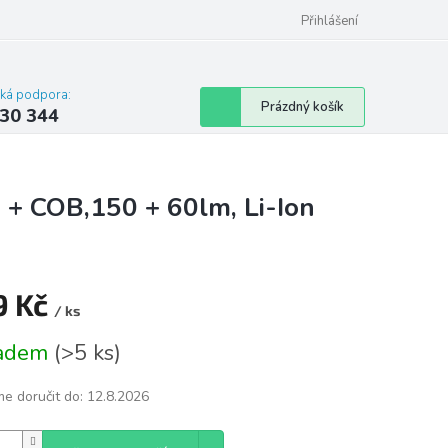
omu nebo bytu
Přihlášení
cká podpora:
Nákupní
Prázdný košík
30 344
košík
W + COB,150 + 60lm, Li-Ion
9 Kč
/ ks
á
ladem
(
>5 ks
)
e doručit do:
12.8.2026