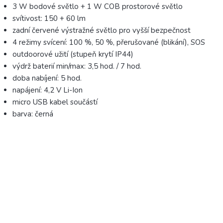
3 W bodové světlo + 1 W COB prostorové světlo
svítivost: 150 + 60 lm
zadní červené výstražné světlo pro vyšší bezpečnost
4 režimy svícení: 100 %, 50 %, přerušované (blikání), SOS
outdoorové užití (stupeň krytí IP44)
výdrž baterií min/max: 3,5 hod. / 7 hod.
doba nabíjení: 5 hod.
napájení: 4,2 V Li-Ion
micro USB kabel součástí
barva: černá