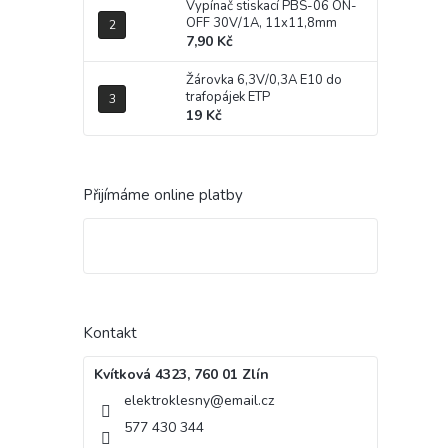
Vypínač stiskací PBS-06 ON-
OFF 30V/1A, 11x11,8mm
7,90 Kč
Žárovka 6,3V/0,3A E10 do
trafopájek ETP
19 Kč
Přijímáme online platby
Kontakt
Kvítková 4323, 760 01 Zlín
elektroklesny
@
email.cz
577 430 344