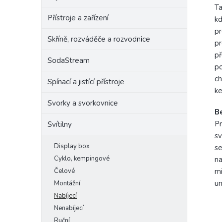
Ta
Přístroje a zařízení
kd
pr
Skříně, rozváděče a rozvodnice
pr
př
SodaStream
po
ch
Spínací a jistící přístroje
k
Svorky a svorkovnice
B
Pr
Svítilny
sv
Display box
se
Cyklo, kempingové
na
Čelové
mi
un
Montážní
Nabíjecí
Nenabíjecí
Ruční