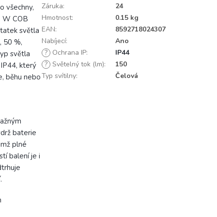
Záruka
:
24
ro všechny,
Hmotnost
:
0.15 kg
a 1 W COB
EAN
:
8592718024307
statek světla
Nabíjecí
:
Ano
, 50 %,
?
Ochrana IP
:
IP44
typ světla
?
Světelný tok (lm)
:
150
IP44, který
Typ svítilny
:
Čelová
ice, běhu nebo
tražným
ýdrž baterie
emž plné
tí balení je i
trhuje
.
m