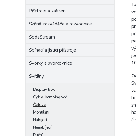
Ta
Přístroje a zařízení
ve
p
Skříně, rozváděče a rozvodnice
pr
př
SodaStream
pe
vý
Spínací a jistící přístroje
je
10
Svorky a svorkovnice
O
Svítilny
Sv
Display box
vo
Cyklo, kempingové
ho
Čelové
sn
ho
Montážní
če
Nabíjecí
Nenabíjecí
Ruční