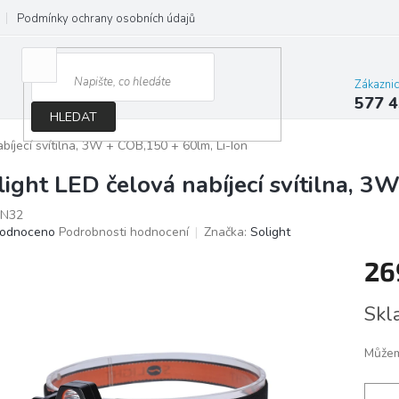
Podmínky ochrany osobních údajů
Jak správně vybrat osvětlení do d
Zákazni
577 4
HLEDAT
bíjecí svítilna, 3W + COB,150 + 60lm, Li-Ion
light LED čelová nabíjecí svítilna, 3
N32
ěrné
odnoceno
Podrobnosti hodnocení
Značka:
Solight
ocení
26
ktu
Měrn
Skl
cena:
iček.
Můžem