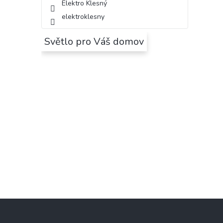
Elektro Klesný
elektroklesny
Světlo pro Váš domov
Z
á