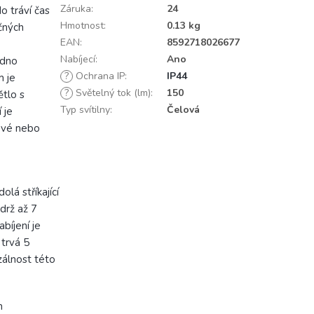
Záruka
:
24
o tráví čas
Hmotnost
:
0.13 kg
očných
EAN
:
8592718026677
Nabíjecí
:
Ano
adno
?
Ochrana IP
:
IP44
m je
?
Světelný tok (lm)
:
150
ětlo s
Typ svítilny
:
Čelová
 je
dové nebo
olá stříkající
drž až 7
bíjení je
 trvá 5
zálnost této
m