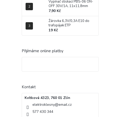
Vypínač stiskací PBS-06 ON-
OFF 30V/1A, 11x11,8mm
7,90 Kč
Žárovka 6,3V/0,3A E10 do
trafopájek ETP
19 Kč
Přijímáme online platby
Kontakt
Kvítková 4323, 760 01 Zlín
elektroklesny
@
email.cz
577 430 344