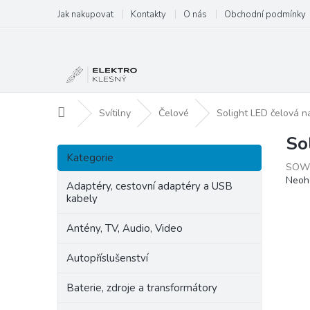
Přejít
Jak nakupovat
Kontakty
O nás
Obchodní podmínky
na
obsah
Domů
Svítilny
Čelové
Solight LED čelová na
So
P
Přeskočit
o
Kategorie
kategorie
SOW
s
Prům
Neoh
t
Adaptéry, cestovní adaptéry a USB
hodn
kabely
r
produ
a
je
Antény, TV, Audio, Video
n
0,0
z
n
Autopříslušenství
5
í
hvězd
p
Baterie, zdroje a transformátory
a
n