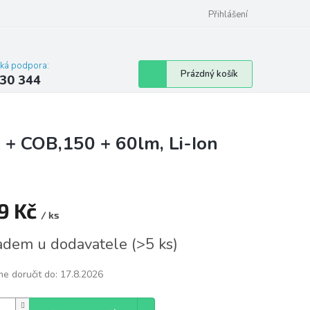
omu nebo bytu
Přihlášení
cká podpora:
Nákupní
Prázdný košík
30 344
košík
W + COB,150 + 60lm, Li-Ion
9 Kč
/ ks
á
adem u dodavatele
(
>5 ks
)
e doručit do:
17.8.2026