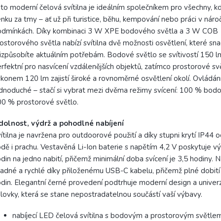
to moderní čelová svítilna je ideálním společníkem pro všechny, kd
nku za tmy – ať už při turistice, běhu, kempování nebo práci v nár
odmínkách. Díky kombinaci 3 W XPE bodového světla a 3 W COB
ostorového světla nabízí svítilna dvě možnosti osvětlení, které sn
izpůsobíte aktuálním potřebám. Bodové světlo se svítivostí 150 l
rfektní pro nasvícení vzdálenějších objektů, zatímco prostorové sv
konem 120 lm zajistí široké a rovnoměrné osvětlení okolí. Ovládání
dnoduché – stačí si vybrat mezi dvěma režimy svícení: 100 % bo
0 % prostorové světlo.
dolnost, výdrž a pohodlné nabíjení
ítilna je navržena pro outdoorové použití a díky stupni krytí IP44 od
dě i prachu. Vestavěná Li-Ion baterie s napětím 4,2 V poskytuje vý
din na jedno nabití, přičemž minimální doba svícení je 3,5 hodiny. Na
adné a rychlé díky přiloženému USB-C kabelu, přičemž plné dobití
din. Elegantní černé provedení podtrhuje moderní design a univer
lovky, která se stane nepostradatelnou součástí vaší výbavy.
nabíjecí LED čelová svítilna s bodovým a prostorovým světle