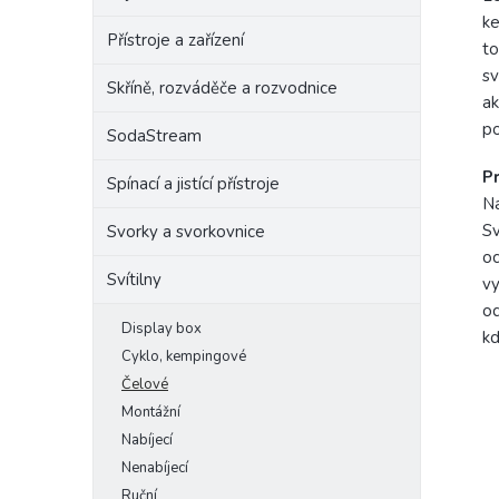
ke
Přístroje a zařízení
to
sv
Skříně, rozváděče a rozvodnice
ak
po
SodaStream
Pr
Spínací a jistící přístroje
Na
Sv
Svorky a svorkovnice
oc
Svítilny
vy
od
Display box
kd
Cyklo, kempingové
Čelové
Montážní
Nabíjecí
Nenabíjecí
Ruční