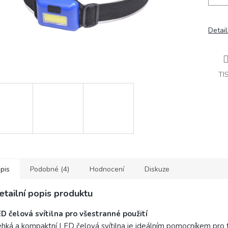
Detail
TI
pis
Podobné (4)
Hodnocení
Diskuze
etailní popis produktu
D čelová svítilna pro všestranné použití
hká a kompaktní LED čelová svítilna je ideálním pomocníkem pro tu