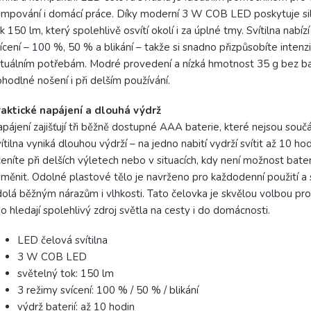
mpování i domácí práce. Díky moderní 3 W COB LED poskytuje si
k 150 lm, který spolehlivě osvítí okolí i za úplné tmy. Svítilna nabízí
ícení – 100 %, 50 % a blikání – takže si snadno přizpůsobíte intenzi
tuálním potřebám. Modré provedení a nízká hmotnost 35 g bez bater
hodlné nošení i při delším používání.
aktické napájení a dlouhá výdrž
pájení zajišťují tři běžně dostupné AAA baterie, které nejsou součás
ítilna vyniká dlouhou výdrží – na jedno nabití vydrží svítit až 10 hod
eníte při delších výletech nebo v situacích, kdy není možnost bate
měnit. Odolné plastové tělo je navrženo pro každodenní použití a
olá běžným nárazům i vlhkosti. Tato čelovka je skvělou volbou pro
o hledají spolehlivý zdroj světla na cesty i do domácnosti.
LED čelová svítilna
3 W COB LED
světelný tok: 150 lm
3 režimy svícení: 100 % / 50 % / blikání
výdrž baterií: až 10 hodin