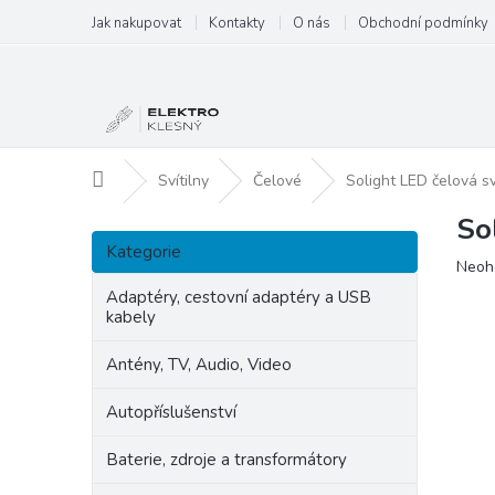
Přejít
Jak nakupovat
Kontakty
O nás
Obchodní podmínky
na
obsah
Domů
Svítilny
Čelové
Solight LED čelová s
So
P
Přeskočit
o
Kategorie
kategorie
Prům
Neoh
s
hodn
t
Adaptéry, cestovní adaptéry a USB
produ
kabely
r
je
a
0,0
Antény, TV, Audio, Video
n
z
5
n
Autopříslušenství
hvězd
í
p
Baterie, zdroje a transformátory
a
n