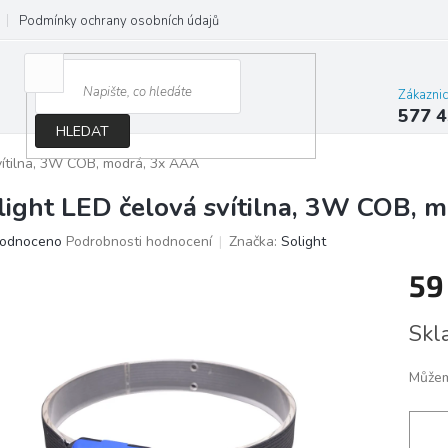
Podmínky ochrany osobních údajů
Jak správně vybrat osvětlení do d
Zákazni
577 4
HLEDAT
vítilna, 3W COB, modrá, 3x AAA
light LED čelová svítilna, 3W COB, 
ěrné
odnoceno
Podrobnosti hodnocení
Značka:
Solight
ocení
59
ktu
Měrn
Skl
cena:
iček.
Můžem