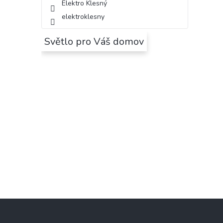
Elektro Klesný
elektroklesny
Světlo pro Váš domov
Z
á