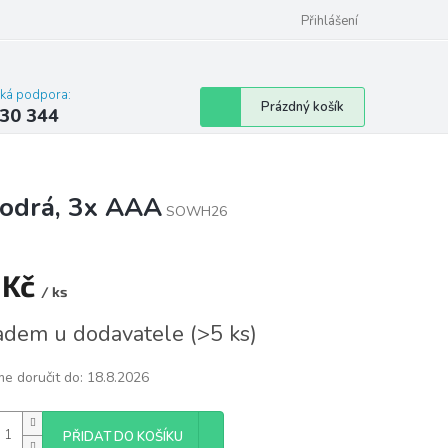
omu nebo bytu
Přihlášení
cká podpora:
Nákupní
Prázdný košík
30 344
košík
modrá, 3x AAA
SOWH26
 Kč
/ ks
á
adem u dodavatele
(
>5 ks
)
e doručit do:
18.8.2026
PŘIDAT DO KOŠÍKU