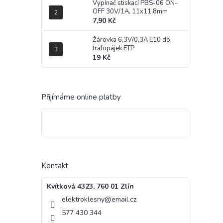
Vypínač stiskací PBS-06 ON-
OFF 30V/1A, 11x11,8mm
7,90 Kč
Žárovka 6,3V/0,3A E10 do
trafopájek ETP
19 Kč
Přijímáme online platby
Kontakt
Kvítková 4323, 760 01 Zlín
elektroklesny
@
email.cz
577 430 344