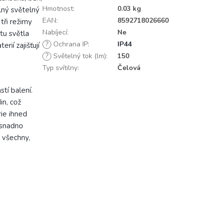
Hmotnost
:
0.03 kg
lný světelný
EAN
:
8592718026660
 tři režimy
Nabíjecí
:
Ne
tu světla
?
Ochrana IP
:
IP44
ií zajišťují
?
Světelný tok (lm)
:
150
Typ svítilny
:
Čelová
tí balení.
in, což
rie ihned
 snadno
 všechny,