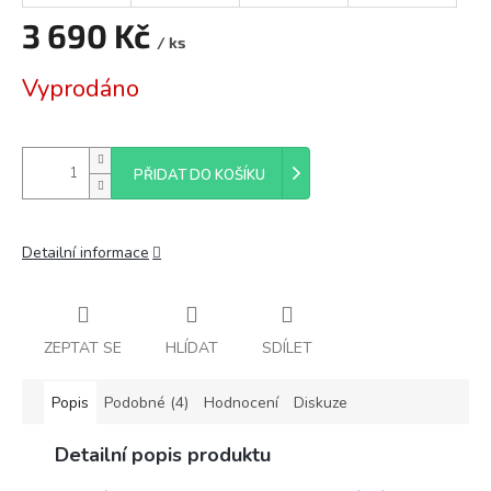
3 690 Kč
/ ks
Měrná
Vyprodáno
cena:
PŘIDAT DO KOŠÍKU
Detailní informace
ZEPTAT SE
HLÍDAT
SDÍLET
Popis
Podobné (4)
Hodnocení
Diskuze
Detailní popis produktu