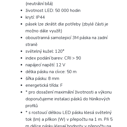
(neutrální bílá)
životnost LED: 50 000 hodin
krytí: IP44
pásek lze zkrátit dle potřeby (zbylé části je
možno dále využít)
oboustranná samolepicí 3M páska na zadní
straně
světelný kužel: 120°
index podání barev: CRI > 90
napájecí napětí: 12 V
délka pásku na cívce: 50 m
šířka pásku: 8 mm
energetická třída: F
* pro dosažení maximální životnosti a výkonu
doporučujeme instalaci pásků do hliníkových
profilů
* s rostoucí délkou LED pásku klesá světelný
tok (lm) a příkon (W) v přepočtu na 1 m. Při 5
m délce pásku klesají hodnoty v přepočtu na