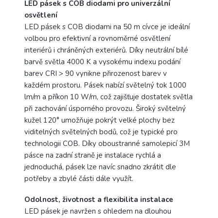
LED pásek s COB diodami pro univerzální
osvětlení
LED pásek s COB diodami na 50 m cívce je ideální
volbou pro efektivní a rovnoměrné osvětlení
interiérů i chráněných exteriérů. Díky neutrální bílé
barvě světla 4000 K a vysokému indexu podání
barev CRI > 90 vynikne přirozenost barev v
každém prostoru. Pásek nabízí světelný tok 1000
lm/m a příkon 10 W/m, což zajišťuje dostatek světla
při zachování úsporného provozu. Široký světelný
kužel 120° umožňuje pokrýt velké plochy bez
viditelných světelných bodů, což je typické pro
technologii COB. Díky oboustranné samolepicí 3M
pásce na zadní straně je instalace rychlá a
jednoduchá, pásek lze navíc snadno zkrátit dle
potřeby a zbylé části dále využít.
Odolnost, životnost a flexibilita instalace
LED pásek je navržen s ohledem na dlouhou