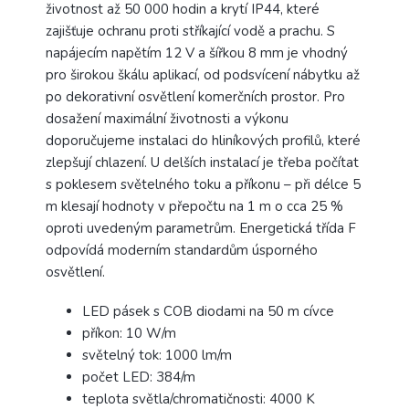
životnost až 50 000 hodin a krytí IP44, které
zajišťuje ochranu proti stříkající vodě a prachu. S
napájecím napětím 12 V a šířkou 8 mm je vhodný
pro širokou škálu aplikací, od podsvícení nábytku až
po dekorativní osvětlení komerčních prostor. Pro
dosažení maximální životnosti a výkonu
doporučujeme instalaci do hliníkových profilů, které
zlepšují chlazení. U delších instalací je třeba počítat
s poklesem světelného toku a příkonu – při délce 5
m klesají hodnoty v přepočtu na 1 m o cca 25 %
oproti uvedeným parametrům. Energetická třída F
odpovídá moderním standardům úsporného
osvětlení.
LED pásek s COB diodami na 50 m cívce
příkon: 10 W/m
světelný tok: 1000 lm/m
počet LED: 384/m
teplota světla/chromatičnosti: 4000 K