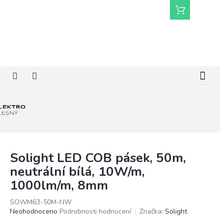
Přejít
Nákupní
na
košík
obsah
Solight LED COB pásek, 50m,
neutrální bílá, 10W/m,
1000lm/m, 8mm
SOWM63-50M-NW
Průměrné
Neohodnoceno
Podrobnosti hodnocení
Značka:
Solight