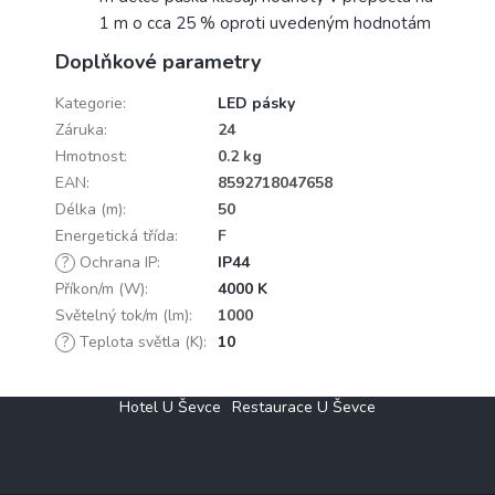
1 m o cca 25 % oproti uvedeným hodnotám
Doplňkové parametry
Kategorie
:
LED pásky
Záruka
:
24
Hmotnost
:
0.2 kg
EAN
:
8592718047658
Délka (m)
:
50
Energetická třída
:
F
?
Ochrana IP
:
IP44
Příkon/m (W)
:
4000 K
Světelný tok/m (lm)
:
1000
?
Teplota světla (K)
:
10
Z
Hotel U Ševce
Restaurace U Ševce
á
p
a