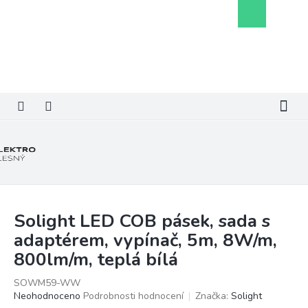
Přejít
Nákupní
na
košík
obsah
Solight LED COB pásek, sada s
adaptérem, vypínač, 5m, 8W/m,
800lm/m, teplá bílá
SOWM59-WW
Průměrné
Neohodnoceno
Podrobnosti hodnocení
Značka:
Solight