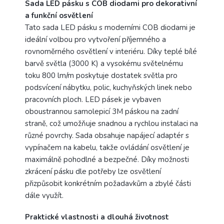
Sada LED pásku s COB diodami pro dekorativní
a funkční osvětlení
Tato sada LED pásku s moderními COB diodami je
ideální volbou pro vytvoření příjemného a
rovnoměrného osvětlení v interiéru. Díky teplé bílé
barvě světla (3000 K) a vysokému světelnému
toku 800 lm/m poskytuje dostatek světla pro
podsvícení nábytku, polic, kuchyňských linek nebo
pracovních ploch. LED pásek je vybaven
oboustrannou samolepicí 3M páskou na zadní
straně, což umožňuje snadnou a rychlou instalaci na
různé povrchy. Sada obsahuje napájecí adaptér s
vypínačem na kabelu, takže ovládání osvětlení je
maximálně pohodlné a bezpečné. Díky možnosti
zkrácení pásku dle potřeby lze osvětlení
přizpůsobit konkrétním požadavkům a zbylé části
dále využít.
Praktické vlastnosti a dlouhá životnost