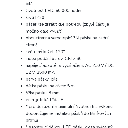
bílá)
životnost LED: 50 000 hodin
krytí IP20
pásek lze zkrátit dle potřeby (zbylé části je
možno dále využít)
oboustranná samolepicí 3M páska na zadní
straně
světelný kužel: 120°
index podání barev: CRI > 80
napájecí adaptér s vypínačem: AC 230 V / DC
12 V, 2500 mA
barva pásky: bílá
délka pásku na cívce: 5 m
šířka pásku: 8 mm
energetická třída: F
* pro dosažení maximální životnosti a výkonu
doporučujeme instalaci pásků do hliníkových
profilů
* s rostoucí délkou LED pásku klesá světelný