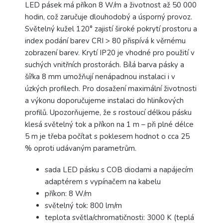
LED pásek má příkon 8 W/m a životnost až 50 000
hodin, což zaručuje dlouhodobý a úsporný provoz.
Světelný kužel 120° zajistí široké pokrytí prostoru a
index podání barev CRI > 80 přispívá k věrnému
zobrazení barev. Krytí IP20 je vhodné pro použití v
suchých vnitřních prostorách. Bílá barva pásky a
šířka 8 mm umožňují nenápadnou instalaci i v
úzkých profilech. Pro dosažení maximální životnosti
a výkonu doporučujeme instalaci do hliníkových
profilů. Upozorňujeme, že s rostoucí délkou pásku
klesá světelný tok a příkon na 1 m – při plné délce
5 m je třeba počítat s poklesem hodnot o cca 25
% oproti udávaným parametrům.
sada LED pásku s COB diodami a napájecím
adaptérem s vypínačem na kabelu
příkon: 8 W/m
světelný tok: 800 lm/m
teplota světla/chromatičnosti: 3000 K (teplá