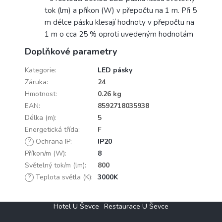
tok (lm) a příkon (W) v přepočtu na 1 m. Při 5
m délce pásku klesají hodnoty v přepočtu na
1 m o cca 25 % oproti uvedeným hodnotám
Doplňkové parametry
Kategorie
:
LED pásky
Záruka
:
24
Hmotnost
:
0.26 kg
EAN
:
8592718035938
Délka (m)
:
5
Energetická třída
:
F
?
Ochrana IP
:
IP20
Příkon/m (W)
:
8
Světelný tok/m (lm)
:
800
?
Teplota světla (K)
:
3000K
Z
Hotel U Ševce
Restaurace U Ševce
á