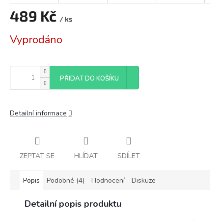
489 Kč
/ ks
Měrná
Vyprodáno
cena:
PŘIDAT DO KOŠÍKU
Detailní informace
ZEPTAT SE
HLÍDAT
SDÍLET
Popis
Podobné (4)
Hodnocení
Diskuze
Detailní popis produktu