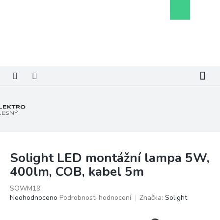
Přejít
Nákupní
na
košík
obsah
Solight LED montážní lampa 5W,
400lm, COB, kabel 5m
SOWM19
Průměrné
Neohodnoceno
Podrobnosti hodnocení
Značka:
Solight
hodnocení
produktu