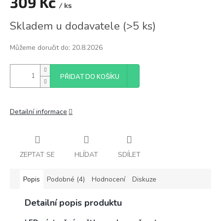
309 Kč
/ ks
Měrná
Skladem u dodavatele
(
>5 ks
)
cena:
Můžeme doručit do:
20.8.2026
PŘIDAT DO KOŠÍKU
Detailní informace
ZEPTAT SE
HLÍDAT
SDÍLET
Popis
Podobné (4)
Hodnocení
Diskuze
Detailní popis produktu