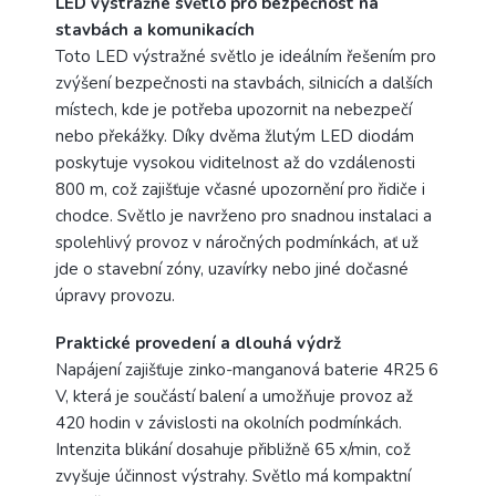
LED výstražné světlo pro bezpečnost na
stavbách a komunikacích
Toto LED výstražné světlo je ideálním řešením pro
zvýšení bezpečnosti na stavbách, silnicích a dalších
místech, kde je potřeba upozornit na nebezpečí
nebo překážky. Díky dvěma žlutým LED diodám
poskytuje vysokou viditelnost až do vzdálenosti
800 m, což zajišťuje včasné upozornění pro řidiče i
chodce. Světlo je navrženo pro snadnou instalaci a
spolehlivý provoz v náročných podmínkách, ať už
jde o stavební zóny, uzavírky nebo jiné dočasné
úpravy provozu.
Praktické provedení a dlouhá výdrž
Napájení zajišťuje zinko-manganová baterie 4R25 6
V, která je součástí balení a umožňuje provoz až
420 hodin v závislosti na okolních podmínkách.
Intenzita blikání dosahuje přibližně 65 x/min, což
zvyšuje účinnost výstrahy. Světlo má kompaktní