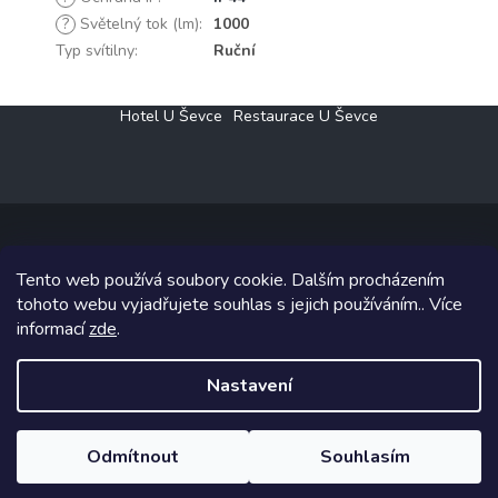
?
Světelný tok (lm)
:
1000
Typ svítilny
:
Ruční
Z
Hotel U Ševce
Restaurace U Ševce
á
p
a
t
í
Tento web používá soubory cookie. Dalším procházením
Copyright 2026
Elektro Klesný s.r.o.
. Všechna práva vyhrazena.
tohoto webu vyjadřujete souhlas s jejich používáním.. Více
informací
zde
.
Grafický návrh vytvořil a na Shoptet implementoval
Tomáš Hlad
&
Shoptetak.cz
.
Nastavení
Vytvořil Shoptet
Odmítnout
Souhlasím