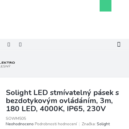
Přejít
Nákupní
na
košík
obsah
Solight LED stmívatelný pásek s
bezdotykovým ovládáním, 3m,
180 LED, 4000K, IP65, 230V
SOWM505
Průměrné
Neohodnoceno
Podrobnosti hodnocení
Značka:
Solight