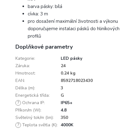
barva pásky: bílá
cívka: 3 m
pro dosažení maximální životnosti a výkonu
doporučujeme instalaci pásků do hliníkových
profilů
Doplňkové parametry
Kategorie
:
LED pásky
Záruka
:
24
Hmotnost
:
0.24 kg
EAN
:
8592718023430
Délka (m)
:
3
Energetická třída
:
G
?
Ochrana IP
:
IP65+
Příkon/m (W)
:
4.8
Světelný tok/m (lm)
:
350
?
Teplota světla (K)
:
4000K