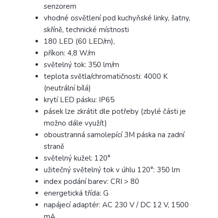
senzorem
vhodné osvětlení pod kuchyňské linky, šatny,
skříně, technické místnosti
180 LED (60 LED/m),
příkon: 4,8 W/m
světelný tok: 350 lm/m
teplota světla/chromatičnosti: 4000 K
(neutrální bílá)
krytí LED pásku: IP65
pásek lze zkrátit dle potřeby (zbylé části je
možno dále využít)
oboustranná samolepící 3M páska na zadní
straně
světelný kužel: 120°
užitečný světelný tok v úhlu 120°: 350 lm
index podání barev: CRI > 80
energetická třída: G
napájecí adaptér: AC 230 V / DC 12 V, 1500
mA