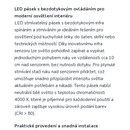
LED pásek s bezdotykovým ovládáním pro
moderní osvětlení interiéru
LED stmívatelný pásek s bezdotykovým infra
spínáním a stmíváním je ideálním řešením pro
osvětlení pod kuchyňské linky, do šaten, skříní nebo
technických místností. Díky inovativnímu infra
senzoru lze světlo pohodlně zapínat a vypínat
jednoduchým pohybem ruky ve vzdálenosti cca 10
cm nad senzorem, bez nutnosti dotyku. Pro plynulé
stmívání stačí ruku nad senzorem přidržet, což
umožňuje snadno přizpůsobit intenzitu světla
aktuálním potřebám a náladě. Tento pásek nabízí
neutrální bílé světlo s teplotou chromatičnosti
4000 K, které je příjemné pro každodenní použití a
zároveň zajišťuje vysokou úroveň podání barev
(CRI > 80).
Praktické provedení a snadná instalace