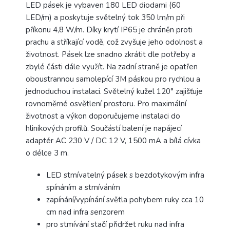
LED pásek je vybaven 180 LED diodami (60
LED/m) a poskytuje světelný tok 350 lm/m při
příkonu 4,8 W/m. Díky krytí IP65 je chráněn proti
prachu a stříkající vodě, což zvyšuje jeho odolnost a
životnost. Pásek lze snadno zkrátit dle potřeby a
zbylé části dále využít. Na zadní straně je opatřen
oboustrannou samolepící 3M páskou pro rychlou a
jednoduchou instalaci. Světelný kužel 120° zajišťuje
rovnoměrné osvětlení prostoru. Pro maximální
životnost a výkon doporučujeme instalaci do
hliníkových profilů. Součástí balení je napájecí
adaptér AC 230 V / DC 12 V, 1500 mA a bílá cívka
o délce 3 m.
LED stmívatelný pásek s bezdotykovým infra
spínáním a stmíváním
zapínání/vypínání světla pohybem ruky cca 10
cm nad infra senzorem
pro stmívání stačí přidržet ruku nad infra