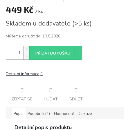
449 Kč
/ ks
Měrná
Skladem u dodavatele
(
>5 ks
)
cena:
Můžeme doručit do:
19.8.2026
PŘIDAT DO KOŠÍKU
Detailní informace
ZEPTAT SE
HLÍDAT
SDÍLET
Popis
Podobné (4)
Hodnocení
Diskuze
Detailní popis produktu