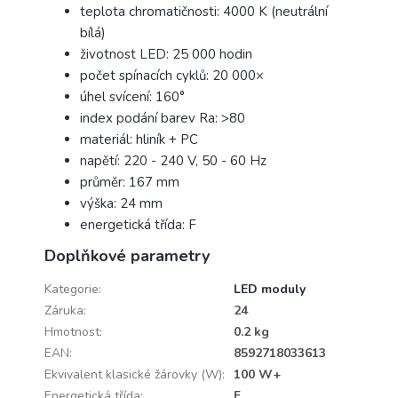
teplota chromatičnosti: 4000 K (neutrální
bílá)
životnost LED: 25 000 hodin
počet spínacích cyklů: 20 000×
úhel svícení: 160°
index podání barev Ra: >80
materiál: hliník + PC
napětí: 220 - 240 V, 50 - 60 Hz
průměr: 167 mm
výška: 24 mm
energetická třída: F
Doplňkové parametry
Kategorie
:
LED moduly
Záruka
:
24
Hmotnost
:
0.2 kg
EAN
:
8592718033613
Ekvivalent klasické žárovky (W)
:
100 W+
Energetická třída
:
F