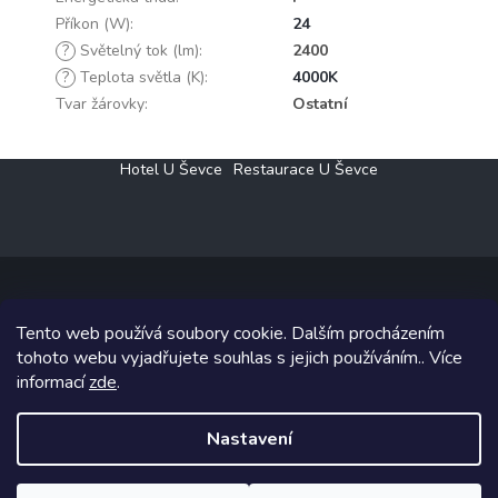
Příkon (W)
:
24
?
Světelný tok (lm)
:
2400
?
Teplota světla (K)
:
4000K
Tvar žárovky
:
Ostatní
Z
Hotel U Ševce
Restaurace U Ševce
á
p
a
t
í
Tento web používá soubory cookie. Dalším procházením
Copyright 2026
Elektro Klesný s.r.o.
. Všechna práva vyhrazena.
tohoto webu vyjadřujete souhlas s jejich používáním.. Více
informací
zde
.
Grafický návrh vytvořil a na Shoptet implementoval
Tomáš Hlad
&
Shoptetak.cz
.
Nastavení
Vytvořil Shoptet