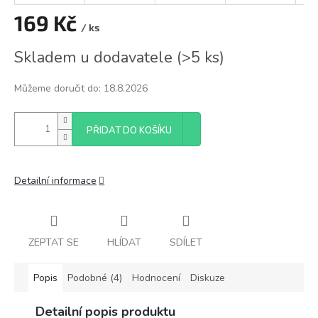
169 Kč
/ ks
Měrná
Skladem u dodavatele
(
>5 ks
)
cena:
Můžeme doručit do:
18.8.2026
PŘIDAT DO KOŠÍKU
Detailní informace
ZEPTAT SE
HLÍDAT
SDÍLET
Popis
Podobné (4)
Hodnocení
Diskuze
Detailní popis produktu