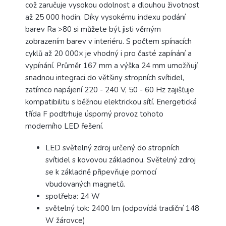
což zaručuje vysokou odolnost a dlouhou životnost
až 25 000 hodin. Díky vysokému indexu podání
barev Ra >80 si můžete být jisti věrným
zobrazením barev v interiéru. S počtem spínacích
cyklů až 20 000× je vhodný i pro časté zapínání a
vypínání. Průměr 167 mm a výška 24 mm umožňují
snadnou integraci do většiny stropních svítidel,
zatímco napájení 220 - 240 V, 50 - 60 Hz zajišťuje
kompatibilitu s běžnou elektrickou sítí. Energetická
třída F podtrhuje úsporný provoz tohoto
moderního LED řešení.
LED světelný zdroj určený do stropních
svítidel s kovovou základnou. Světelný zdroj
se k základně připevňuje pomocí
vbudovaných magnetů.
spotřeba: 24 W
světelný tok: 2400 lm (odpovídá tradiční 148
W žárovce)