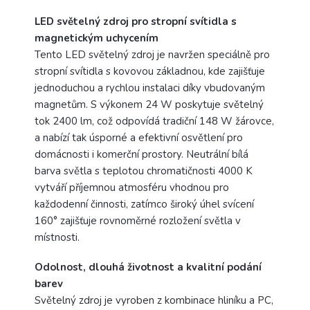
LED světelný zdroj pro stropní svítidla s
magnetickým uchycením
Tento LED světelný zdroj je navržen speciálně pro
stropní svítidla s kovovou základnou, kde zajišťuje
jednoduchou a rychlou instalaci díky vbudovaným
magnetům. S výkonem 24 W poskytuje světelný
tok 2400 lm, což odpovídá tradiční 148 W žárovce,
a nabízí tak úsporné a efektivní osvětlení pro
domácnosti i komerční prostory. Neutrální bílá
barva světla s teplotou chromatičnosti 4000 K
vytváří příjemnou atmosféru vhodnou pro
každodenní činnosti, zatímco široký úhel svícení
160° zajišťuje rovnoměrné rozložení světla v
místnosti.
Odolnost, dlouhá životnost a kvalitní podání
barev
Světelný zdroj je vyroben z kombinace hliníku a PC,