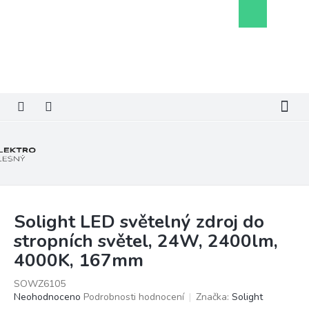
Přejít
Nákupní
na
košík
obsah
Solight LED světelný zdroj do
stropních světel, 24W, 2400lm,
4000K, 167mm
SOWZ6105
Průměrné
Neohodnoceno
Podrobnosti hodnocení
Značka:
Solight