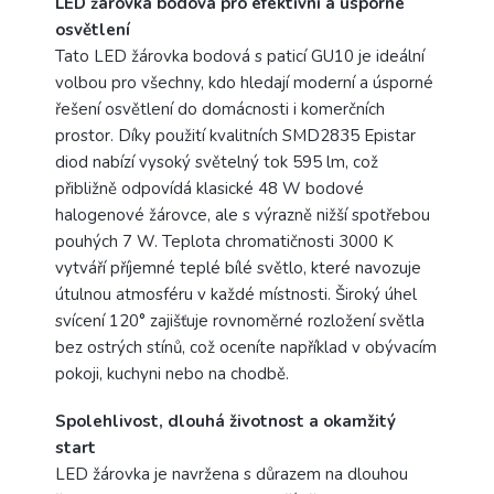
LED žárovka bodová pro efektivní a úsporné
osvětlení
Tato LED žárovka bodová s paticí GU10 je ideální
volbou pro všechny, kdo hledají moderní a úsporné
řešení osvětlení do domácnosti i komerčních
prostor. Díky použití kvalitních SMD2835 Epistar
diod nabízí vysoký světelný tok 595 lm, což
přibližně odpovídá klasické 48 W bodové
halogenové žárovce, ale s výrazně nižší spotřebou
pouhých 7 W. Teplota chromatičnosti 3000 K
vytváří příjemné teplé bílé světlo, které navozuje
útulnou atmosféru v každé místnosti. Široký úhel
svícení 120° zajišťuje rovnoměrné rozložení světla
bez ostrých stínů, což oceníte například v obývacím
pokoji, kuchyni nebo na chodbě.
Spolehlivost, dlouhá životnost a okamžitý
start
LED žárovka je navržena s důrazem na dlouhou