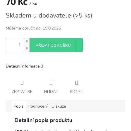
70 Kč
/ ks
Měrná
Skladem u dodavatele
(
>5 ks
)
cena:
Můžeme doručit do:
19.8.2026
PŘIDAT DO KOŠÍKU
Detailní informace
ZEPTAT SE
HLÍDAT
SDÍLET
Popis
Hodnocení
Diskuze
Detailní popis produktu