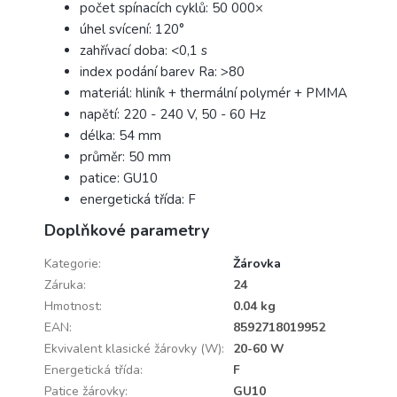
počet spínacích cyklů: 50 000×
úhel svícení: 120°
zahřívací doba: <0,1 s
index podání barev Ra: >80
materiál: hliník + thermální polymér + PMMA
napětí: 220 - 240 V, 50 - 60 Hz
délka: 54 mm
průměr: 50 mm
patice: GU10
energetická třída: F
Doplňkové parametry
Kategorie
:
Žárovka
Záruka
:
24
Hmotnost
:
0.04 kg
EAN
:
8592718019952
Ekvivalent klasické žárovky (W)
:
20-60 W
Energetická třída
:
F
Patice žárovky
:
GU10