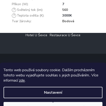
Příkon (W)
:
7
?
Světelný tok (lm)
:
560
?
Teplota světla (K)
:
3000K
Tvar žárovky
:
Bodová
Z
Hotel U Ševce
Restaurace U Ševce
á
p
a
t
í
Tento web používá soubory cookie. Dalším procházením
Copyright 2026
Elektro Klesný s.r.o.
. Všechna práva vyhrazena.
tohoto webu vyjadřujete souhlas s jejich používáním.. Více
informací
zde
.
Grafický návrh vytvořil a na Shoptet implementoval
Tomáš Hlad
&
Shoptetak.cz
.
Nastavení
Vytvořil Shoptet