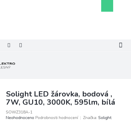
Přejít
Nákupní
na
košík
obsah
Solight LED žárovka, bodová ,
7W, GU10, 3000K, 595lm, bílá
SOWZ318A-1
Průměrné
Neohodnoceno
Podrobnosti hodnocení
Značka:
Solight
hodnocení
produktu