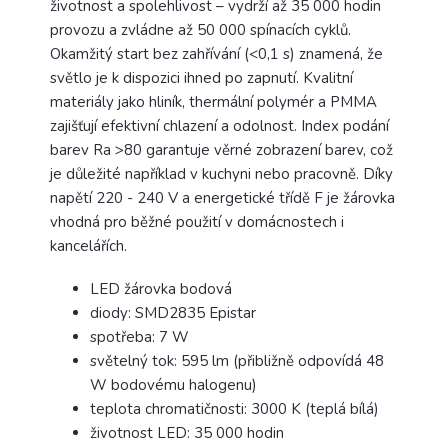
životnost a spolehlivost – vydrží až 35 000 hodin
provozu a zvládne až 50 000 spínacích cyklů.
Okamžitý start bez zahřívání (<0,1 s) znamená, že
světlo je k dispozici ihned po zapnutí. Kvalitní
materiály jako hliník, thermální polymér a PMMA
zajišťují efektivní chlazení a odolnost. Index podání
barev Ra >80 garantuje věrné zobrazení barev, což
je důležité například v kuchyni nebo pracovně. Díky
napětí 220 - 240 V a energetické třídě F je žárovka
vhodná pro běžné použití v domácnostech i
kancelářích.
LED žárovka bodová
diody: SMD2835 Epistar
spotřeba: 7 W
světelný tok: 595 lm (přibližně odpovídá 48
W bodovému halogenu)
teplota chromatičnosti: 3000 K (teplá bílá)
životnost LED: 35 000 hodin