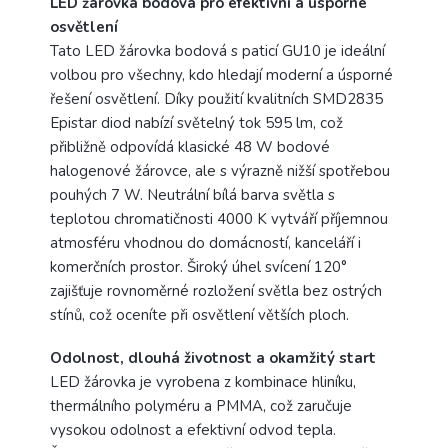
LED žárovka bodová pro efektivní a úsporné
osvětlení
Tato LED žárovka bodová s paticí GU10 je ideální
volbou pro všechny, kdo hledají moderní a úsporné
řešení osvětlení. Díky použití kvalitních SMD2835
Epistar diod nabízí světelný tok 595 lm, což
přibližně odpovídá klasické 48 W bodové
halogenové žárovce, ale s výrazně nižší spotřebou
pouhých 7 W. Neutrální bílá barva světla s
teplotou chromatičnosti 4000 K vytváří příjemnou
atmosféru vhodnou do domácností, kanceláří i
komerčních prostor. Široký úhel svícení 120°
zajišťuje rovnoměrné rozložení světla bez ostrých
stínů, což oceníte při osvětlení větších ploch.
Odolnost, dlouhá životnost a okamžitý start
LED žárovka je vyrobena z kombinace hliníku,
thermálního polyméru a PMMA, což zaručuje
vysokou odolnost a efektivní odvod tepla.