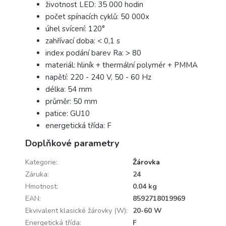
životnost LED: 35 000 hodin
počet spínacích cyklů: 50 000x
úhel svícení: 120°
zahřívací doba: < 0,1 s
index podání barev Ra: > 80
materiál: hliník + thermální polymér + PMMA
napětí: 220 - 240 V, 50 - 60 Hz
délka: 54 mm
průměr: 50 mm
patice: GU10
energetická třída: F
Doplňkové parametry
Kategorie
:
Žárovka
Záruka
:
24
Hmotnost
:
0.04 kg
EAN
:
8592718019969
Ekvivalent klasické žárovky (W)
:
20-60 W
Energetická třída
:
F