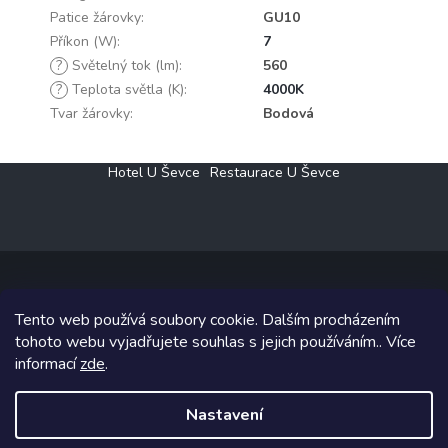
Patice žárovky
:
GU10
Příkon (W)
:
7
?
Světelný tok (lm)
:
560
?
Teplota světla (K)
:
4000K
Tvar žárovky
:
Bodová
Z
Hotel U Ševce
Restaurace U Ševce
á
p
a
t
í
Tento web používá soubory cookie. Dalším procházením
Copyright 2026
Elektro Klesný s.r.o.
. Všechna práva vyhrazena.
tohoto webu vyjadřujete souhlas s jejich používáním.. Více
informací
zde
.
Grafický návrh vytvořil a na Shoptet implementoval
Tomáš Hlad
&
Shoptetak.cz
.
Nastavení
Vytvořil Shoptet