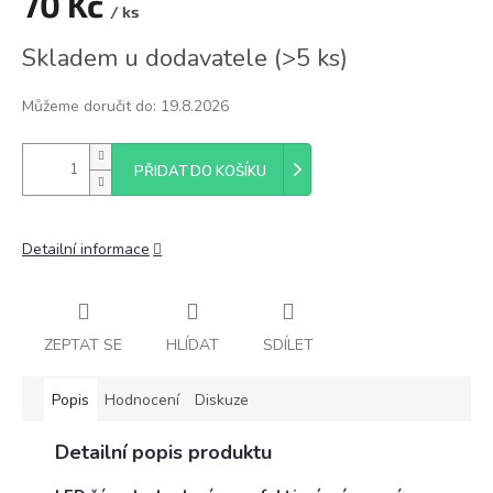
70 Kč
/ ks
Měrná
Skladem u dodavatele
(
>5 ks
)
cena:
Můžeme doručit do:
19.8.2026
PŘIDAT DO KOŠÍKU
Detailní informace
ZEPTAT SE
HLÍDAT
SDÍLET
Popis
Hodnocení
Diskuze
Detailní popis produktu