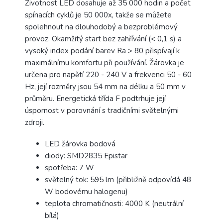
Životnost LED dosahuje až 35 000 hodin a počet
spínacích cyklů je 50 000x, takže se můžete
spolehnout na dlouhodobý a bezproblémový
provoz. Okamžitý start bez zahřívání (< 0,1 s) a
vysoký index podání barev Ra > 80 přispívají k
maximálnímu komfortu při používání. Žárovka je
určena pro napětí 220 - 240 V a frekvenci 50 - 60
Hz, její rozměry jsou 54 mm na délku a 50 mm v
průměru. Energetická třída F podtrhuje její
úspornost v porovnání s tradičními světelnými
zdroji.
LED žárovka bodová
diody: SMD2835 Epistar
spotřeba: 7 W
světelný tok: 595 lm (přibližně odpovídá 48
W bodovému halogenu)
teplota chromatičnosti: 4000 K (neutrální
bílá)