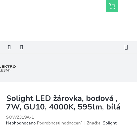
Přejít
Nákupní
na
košík
obsah
Solight LED žárovka, bodová ,
7W, GU10, 4000K, 595lm, bílá
SOWZ319A-1
Průměrné
Neohodnoceno
Podrobnosti hodnocení
Značka:
Solight
hodnocení
produktu