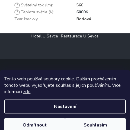
?
Světelný tok (lm)
:
560
?
Teplota světla (K)
:
6000K
Tvar žárovky
:
Bodová
Z
Hotel U Ševce
Restaurace U Ševce
á
p
a
t
í
Tento web používá soubory cookie. Dalším procházením
Copyright 2026
Elektro Klesný s.r.o.
. Všechna práva vyhrazena.
tohoto webu vyjadřujete souhlas s jejich používáním.. Více
informací
zde
.
Grafický návrh vytvořil a na Shoptet implementoval
Tomáš Hlad
&
Shoptetak.cz
.
Nastavení
Vytvořil Shoptet
Odmítnout
Souhlasím