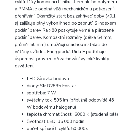
cyklů. Díky kombinaci hliníku, thermálního polyméru
a PMMA je odolná vůči mechanickému poškození i
přehřívání. Okamžitý start bez zahřívací doby (<0,1
s) zajišťuje plný výkon ihned po zapnutí. S indexem
podání barev Ra >80 poskytuje věrné a přirozené
podání barev. Kompaktní rozměry (délka 54 mm,
průměr 50 mm) umožňují snadnou instalaci do
většiny svítidel. Energetická třída F podtrhuje
úspornost provozu při zachování vysoké kvality
osvětlení.
LED žárovka bodová
diody: SMD2835 Epistar
spotřeba: 7 W
světelný tok: 595 lm (přibližně odpovídá 48
W bodovému halogenu)
teplota chromatičnosti: 6000 K (studená bílá)
životnost LED: 35 000 hodin
počet spínacích cyklů: 50 000x