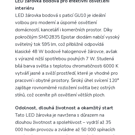
LED žárovka bodová pro efektivní osvětlení
interiéru
LED žárovka bodová s paticí GU10 je ideální
volbou pro moderní a úsporné osvětlení
domácností, kanceláří i komerčních prostor. Díky
pokročilým SMD2835 Epistar diodám nabízí vysoký
světelný tok 595 lm, což přibližně odpovídá
klasické 48 W bodové halogenové žárovce, avšak
s výrazně nižší spotřebou pouhých 7 W. Studená
bílá barva světla s teplotou chromatičnosti 6000 K
vytváří jasné a svěží prostředí, které je vhodné pro
pracovní i obytné prostory. Široký úhel svícení 120°
zajišťuje rovnoměrné rozložení světla bez ostrých
stínů, což oceníte při osvětlení větších ploch.
Odolnost, dlouhá životnost a okamžitý start
Tato LED žárovka je navržena s důrazem na
dlouhou životnost a spolehlivost – vydrží až 35
000 hodin provozu a zvládne až 50 000 spínacích