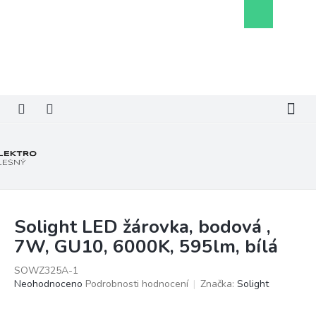
Přejít
Nákupní
na
košík
obsah
Solight LED žárovka, bodová ,
7W, GU10, 6000K, 595lm, bílá
SOWZ325A-1
Průměrné
Neohodnoceno
Podrobnosti hodnocení
Značka:
Solight
hodnocení
produktu