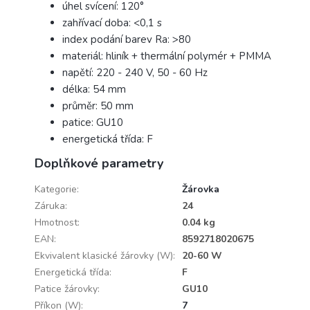
úhel svícení: 120°
zahřívací doba: <0,1 s
index podání barev Ra: >80
materiál: hliník + thermální polymér + PMMA
napětí: 220 - 240 V, 50 - 60 Hz
délka: 54 mm
průměr: 50 mm
patice: GU10
energetická třída: F
Doplňkové parametry
Kategorie
:
Žárovka
Záruka
:
24
Hmotnost
:
0.04 kg
EAN
:
8592718020675
Ekvivalent klasické žárovky (W)
:
20-60 W
Energetická třída
:
F
Patice žárovky
:
GU10
Příkon (W)
:
7