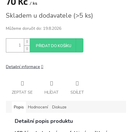
70 Kč
/ ks
Měrná
Skladem u dodavatele
(
>5 ks
)
cena:
Můžeme doručit do:
19.8.2026
PŘIDAT DO KOŠÍKU
Detailní informace
ZEPTAT SE
HLÍDAT
SDÍLET
Popis
Hodnocení
Diskuze
Detailní popis produktu