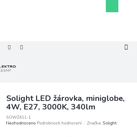
Přejít
Nákupní
na
košík
obsah
Solight LED žárovka, miniglobe,
4W, E27, 3000K, 340lm
SOWZ411-1
Průměrné
Neohodnoceno
Podrobnosti hodnocení
Značka:
Solight
hodnocení
produktu