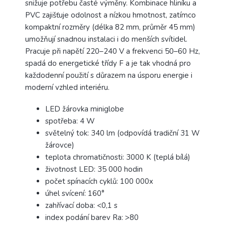
snižuje potřebu časté výměny. Kombinace hliníku a
PVC zajišťuje odolnost a nízkou hmotnost, zatímco
kompaktní rozměry (délka 82 mm, průměr 45 mm)
umožňují snadnou instalaci i do menších svítidel.
Pracuje při napětí 220–240 V a frekvenci 50–60 Hz,
spadá do energetické třídy F a je tak vhodná pro
každodenní použití s důrazem na úsporu energie i
moderní vzhled interiéru.
LED žárovka miniglobe
spotřeba: 4 W
světelný tok: 340 lm (odpovídá tradiční 31 W
žárovce)
teplota chromatičnosti: 3000 K (teplá bílá)
životnost LED: 35 000 hodin
počet spínacích cyklů: 100 000x
úhel svícení: 160°
zahřívací doba: <0,1 s
index podání barev Ra: >80