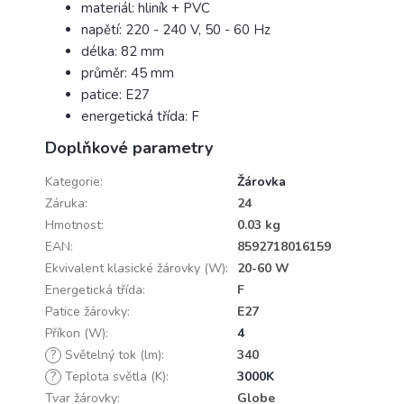
materiál: hliník + PVC
napětí: 220 - 240 V, 50 - 60 Hz
délka: 82 mm
průměr: 45 mm
patice: E27
energetická třída: F
Doplňkové parametry
Kategorie
:
Žárovka
Záruka
:
24
Hmotnost
:
0.03 kg
EAN
:
8592718016159
Ekvivalent klasické žárovky (W)
:
20-60 W
Energetická třída
:
F
Patice žárovky
:
E27
Příkon (W)
:
4
?
Světelný tok (lm)
:
340
?
Teplota světla (K)
:
3000K
Tvar žárovky
:
Globe