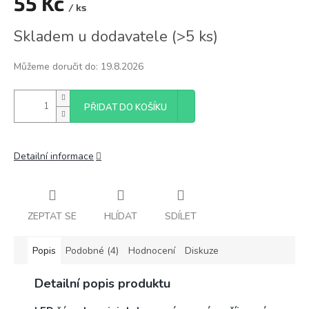
55 Kč
/ ks
Měrná
Skladem u dodavatele
(
>5 ks
)
cena:
Můžeme doručit do:
19.8.2026
PŘIDAT DO KOŠÍKU
Detailní informace
ZEPTAT SE
HLÍDAT
SDÍLET
Popis
Podobné (4)
Hodnocení
Diskuze
Detailní popis produktu