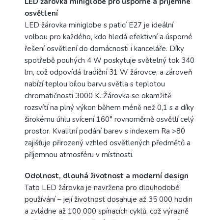
LED žárovka miniglobe pro úsporné a příjemné
osvětlení
LED žárovka miniglobe s paticí E27 je ideální
volbou pro každého, kdo hledá efektivní a úsporné
řešení osvětlení do domácnosti i kanceláře. Díky
spotřebě pouhých 4 W poskytuje světelný tok 340
lm, což odpovídá tradiční 31 W žárovce, a zároveň
nabízí teplou bílou barvu světla s teplotou
chromatičnosti 3000 K. Žárovka se okamžitě
rozsvítí na plný výkon během méně než 0,1 s a díky
širokému úhlu svícení 160° rovnoměrně osvětlí celý
prostor. Kvalitní podání barev s indexem Ra >80
zajišťuje přirozený vzhled osvětlených předmětů a
příjemnou atmosféru v místnosti.
Odolnost, dlouhá životnost a moderní design
Tato LED žárovka je navržena pro dlouhodobé
používání – její životnost dosahuje až 35 000 hodin
a zvládne až 100 000 spínacích cyklů, což výrazně