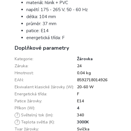
materiál: hliník + PVC
napětí: 175 - 265 V, 50 - 60 Hz
délka: 104 mm
průměr: 37 mm
patice: E14
energetická třída: F
Doplňkové parametry
Kategorie
:
Žárovka
Záruka
:
24
Hmotnost
:
0.04 kg
EAN
:
8592718014926
Ekvivalent klasické žárovky (W)
:
20-60 W
Energetická třída
:
F
Patice žárovky
:
E14
Příkon (W)
:
4
?
Světelný tok (lm)
:
340
?
Teplota světla (K)
:
3000K
Tvar žárovky
:
Svíčka