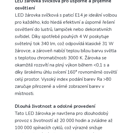
LED žárovka svíčková pro úsporné a příjemné
osvětlení
LED žárovka svíčková s paticí E14 je ideální volbou
pro každého, kdo hledá efektivní a úsporné řešení
osvětlení do lustrů, lampiček nebo dekorativních
svítidel. Díky spotřebě pouhých 4 W poskytuje
světelný tok 340 lm, což odpovídá klasické 31 W
žárovce, a zároveň nabízí teplou bílou barvu světla
s teplotou chromatičnosti 3000 K. Žárovka se
okamžitě rozsvítí na plný výkon během <0,1 s a
díky širokému úhlu svícení 160° rovnoměrně osvětlí
celý prostor. Vysoký index podání barev Ra >80
zaručuje přirozené a věrné zobrazení barev v
místnosti.
Dlouhá životnost a odolné provedení
Tato LED žárovka je navržena pro dlouhodobý
provoz s životností až 20 000 hodin a zvládne až
100 000 spínacích cyklů, což výrazně snižuje