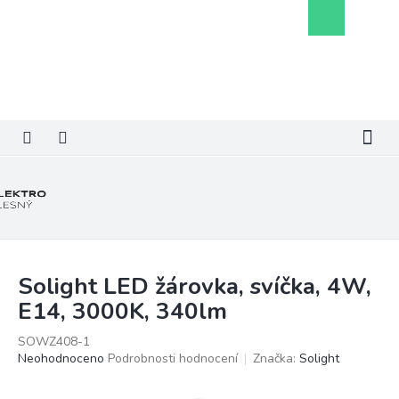
Přejít
Nákupní
na
košík
obsah
Solight LED žárovka, svíčka, 4W,
E14, 3000K, 340lm
SOWZ408-1
Průměrné
Neohodnoceno
Podrobnosti hodnocení
Značka:
Solight
hodnocení
produktu