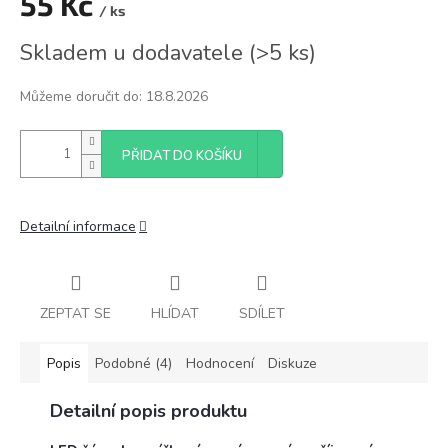
55 Kč
/ ks
Měrná
Skladem u dodavatele
(
>5 ks
)
cena:
Můžeme doručit do:
18.8.2026
PŘIDAT DO KOŠÍKU
Detailní informace
ZEPTAT SE
HLÍDAT
SDÍLET
Popis
Podobné (4)
Hodnocení
Diskuze
Detailní popis produktu