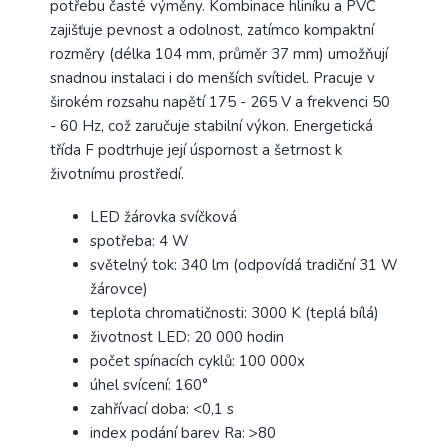
potřebu časté výměny. Kombinace hliníku a PVC
zajišťuje pevnost a odolnost, zatímco kompaktní
rozměry (délka 104 mm, průměr 37 mm) umožňují
snadnou instalaci i do menších svítidel. Pracuje v
širokém rozsahu napětí 175 - 265 V a frekvenci 50
- 60 Hz, což zaručuje stabilní výkon. Energetická
třída F podtrhuje její úspornost a šetrnost k
životnímu prostředí.
LED žárovka svíčková
spotřeba: 4 W
světelný tok: 340 lm (odpovídá tradiční 31 W
žárovce)
teplota chromatičnosti: 3000 K (teplá bílá)
životnost LED: 20 000 hodin
počet spínacích cyklů: 100 000x
úhel svícení: 160°
zahřívací doba: <0,1 s
index podání barev Ra: >80