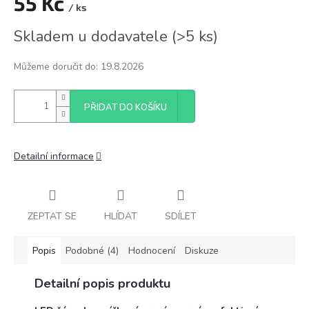
55 Kč
/ ks
Měrná
Skladem u dodavatele
(
>5 ks
)
cena:
Můžeme doručit do:
19.8.2026
PŘIDAT DO KOŠÍKU
Detailní informace
ZEPTAT SE
HLÍDAT
SDÍLET
Popis
Podobné (4)
Hodnocení
Diskuze
Detailní popis produktu