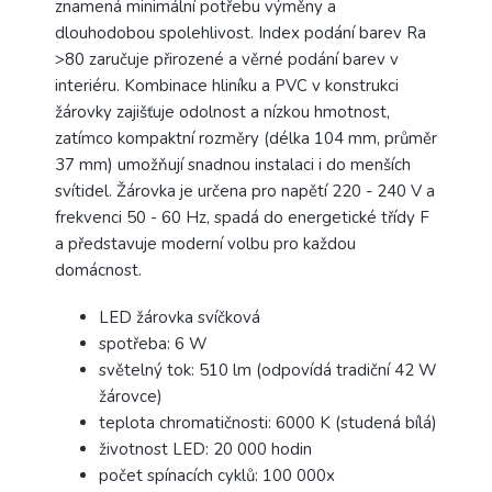
znamená minimální potřebu výměny a
dlouhodobou spolehlivost. Index podání barev Ra
>80 zaručuje přirozené a věrné podání barev v
interiéru. Kombinace hliníku a PVC v konstrukci
žárovky zajišťuje odolnost a nízkou hmotnost,
zatímco kompaktní rozměry (délka 104 mm, průměr
37 mm) umožňují snadnou instalaci i do menších
svítidel. Žárovka je určena pro napětí 220 - 240 V a
frekvenci 50 - 60 Hz, spadá do energetické třídy F
a představuje moderní volbu pro každou
domácnost.
LED žárovka svíčková
spotřeba: 6 W
světelný tok: 510 lm (odpovídá tradiční 42 W
žárovce)
teplota chromatičnosti: 6000 K (studená bílá)
životnost LED: 20 000 hodin
počet spínacích cyklů: 100 000x