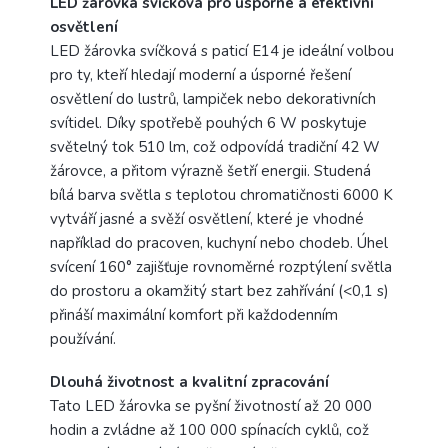
LED žárovka svíčková pro úsporné a efektivní
osvětlení
LED žárovka svíčková s paticí E14 je ideální volbou
pro ty, kteří hledají moderní a úsporné řešení
osvětlení do lustrů, lampiček nebo dekorativních
svítidel. Díky spotřebě pouhých 6 W poskytuje
světelný tok 510 lm, což odpovídá tradiční 42 W
žárovce, a přitom výrazně šetří energii. Studená
bílá barva světla s teplotou chromatičnosti 6000 K
vytváří jasné a svěží osvětlení, které je vhodné
například do pracoven, kuchyní nebo chodeb. Úhel
svícení 160° zajišťuje rovnoměrné rozptýlení světla
do prostoru a okamžitý start bez zahřívání (<0,1 s)
přináší maximální komfort při každodenním
používání.
Dlouhá životnost a kvalitní zpracování
Tato LED žárovka se pyšní životností až 20 000
hodin a zvládne až 100 000 spínacích cyklů, což