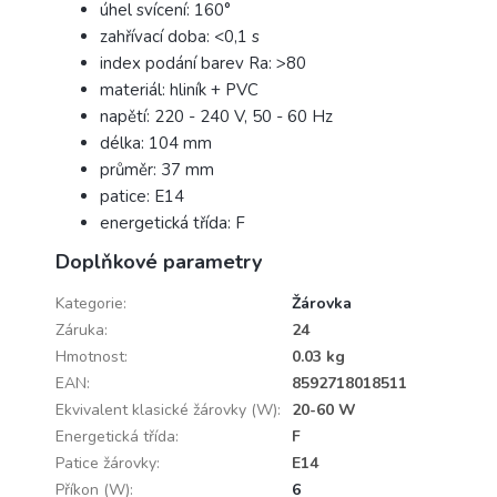
úhel svícení: 160°
zahřívací doba: <0,1 s
index podání barev Ra: >80
materiál: hliník + PVC
napětí: 220 - 240 V, 50 - 60 Hz
délka: 104 mm
průměr: 37 mm
patice: E14
energetická třída: F
Doplňkové parametry
Kategorie
:
Žárovka
Záruka
:
24
Hmotnost
:
0.03 kg
EAN
:
8592718018511
Ekvivalent klasické žárovky (W)
:
20-60 W
Energetická třída
:
F
Patice žárovky
:
E14
Příkon (W)
:
6