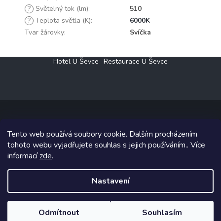
?
Světelný tok (lm)
:
510
?
Teplota světla (K)
:
6000K
Tvar žárovky
:
Svíčka
Z
Hotel U Ševce
Restaurace U Ševce
á
p
a
t
í
Tento web používá soubory cookie. Dalším procházením
Copyright 2026
Elektro Klesný s.r.o.
. Všechna práva vyhrazena.
tohoto webu vyjadřujete souhlas s jejich používáním.. Více
informací
zde
.
Grafický návrh vytvořil a na Shoptet implementoval
Tomáš Hlad
&
Shoptetak.cz
.
Nastavení
Vytvořil Shoptet
Odmítnout
Souhlasím