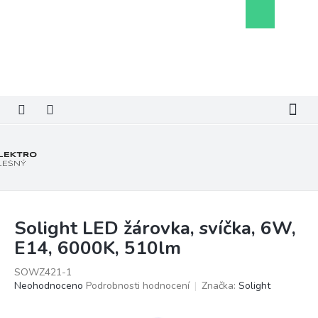
Přejít
Nákupní
na
košík
obsah
Solight LED žárovka, svíčka, 6W,
E14, 6000K, 510lm
SOWZ421-1
Průměrné
Neohodnoceno
Podrobnosti hodnocení
Značka:
Solight
hodnocení
produktu