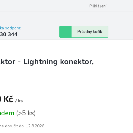
omu nebo bytu
Přihlášení
cká podpora:
Nákupní
Prázdný košík
30 344
košík
m
ktor - Lightning konektor,
9 Kč
/ ks
á
ladem
(
>5 ks
)
e doručit do:
12.8.2026