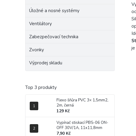
Vy
Úložné a nosné systémy
od
Si
Ventilátory
op
Id
Zabezpečovací technika
St
je
Zvonky
Výprodej skladu
Top 3 produkty
Flexo šňůra PVC 3× 1,5mm2,
2m, černá
129 Kč
Vypínač stiskací PBS-06 ON-
OFF 30V/1A, 11x11,8mm
7,90 Kč