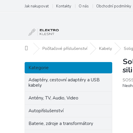
Přejít
Jak nakupovat
Kontakty
O nás
Obchodní podmínky
na
obsah
Domů
Počítačové příslušenství
Kabely
Soli
So
P
Přeskočit
o
Kategorie
si
kategorie
s
t
Adaptéry, cestovní adaptéry a USB
SOSS
kabely
Prům
Neoh
r
hodn
a
produ
Antény, TV, Audio, Video
n
je
n
0,0
Autopříslušenství
í
z
p
5
Baterie, zdroje a transformátory
hvězd
a
n