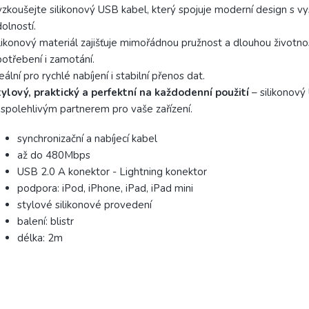
zkoušejte silikonový USB kabel, který spojuje moderní design s v
olností.
likonový materiál zajišťuje mimořádnou pružnost a dlouhou životno
otřebení i zamotání.
eální pro rychlé nabíjení i stabilní přenos dat.
ylový, praktický a perfektní na každodenní použití
– silikonový
 spolehlivým partnerem pro vaše zařízení.
synchronizační a nabíjecí kabel
až do 480Mbps
USB 2.0 A konektor - Lightning konektor
podpora: iPod, iPhone, iPad, iPad mini
stylové silikonové provedení
balení: blistr
délka: 2m