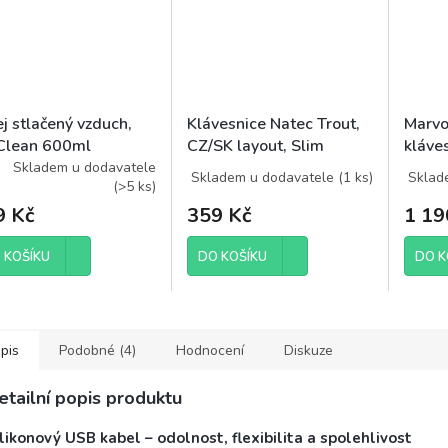
j stlačený vzduch,
Klávesnice Natec Trout,
Marvo
Clean 600ml
CZ/SK layout, Slim
kláves
multimedia, 1,8m kabel
podlo
Skladem u dodavatele
Skladem u dodavatele
(
1 ks
)
Sklad
(
>5 ks
)
9 Kč
359 Kč
1 19
 KOŠÍKU
DO KOŠÍKU
DO K
pis
Podobné (4)
Hodnocení
Diskuze
etailní popis produktu
likonový USB kabel – odolnost, flexibilita a spolehlivost