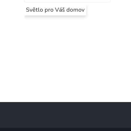
Světlo pro Váš domov
Z
á
p
a
t