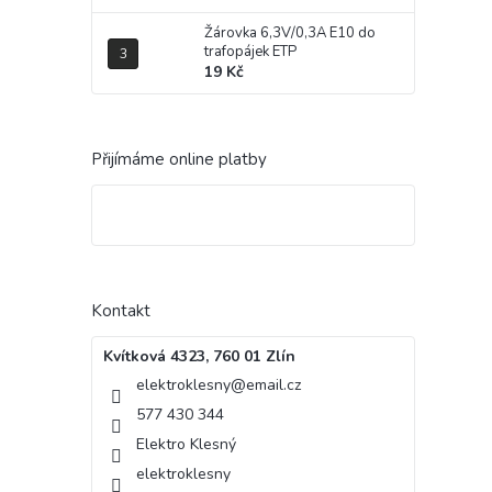
Žárovka 6,3V/0,3A E10 do
trafopájek ETP
19 Kč
Přijímáme online platby
Kontakt
Kvítková 4323, 760 01 Zlín
elektroklesny
@
email.cz
577 430 344
Elektro Klesný
elektroklesny