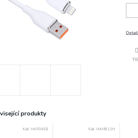
Detail
TI
visející produkty
Kód:
HAP045B
Kód:
HAM813H