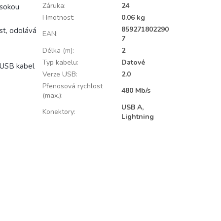
Záruka
:
24
ysokou
Hmotnost
:
0.06 kg
859271802290
st, odolává
EAN
:
7
Délka (m)
:
2
Typ kabelu
:
Datové
 USB kabel
Verze USB
:
2.0
Přenosová rychlost
480 Mb/s
(max.)
:
USB A,
Konektory
:
Lightning