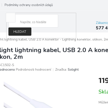
Podmínky ochrany osobních údajů
Jak správně vybrat osvětlení do d
Zákazni
577 4
HLEDAT
ght lightning kabel, USB 2.0 A konektor - Lightning konektor, silikon, 2
light lightning kabel, USB 2.0 A kone
likon, 2m
C1502-S
ěrné
odnoceno
Podrobnosti hodnocení
Značka:
Solight
ocení
11
ktu
Měrn
Sk
cena:
iček.
Můžem