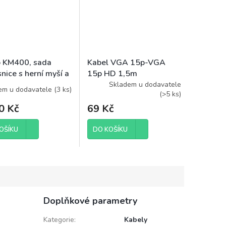
 KM400, sada
Kabel VGA 15p-VGA
nice s herní myší a
15p HD 1,5m
žkou, CZ/SK, herní
Skladem u dodavatele
em u dodavatele
(
3 ks
)
(
>5 ks
)
0 Kč
69 Kč
OŠÍKU
DO KOŠÍKU
Doplňkové parametry
Kategorie
:
Kabely